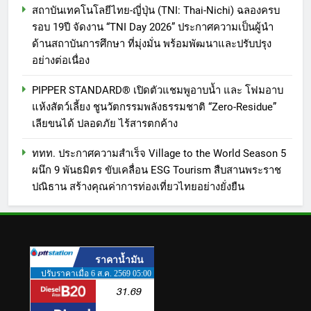
พิเศษทองผาภูมิ ให้กระทรวง
สถาบันเทคโนโลยีไทย-ญี่ปุ่น (TNI: Thai-Nichi) ฉลองครบ
PR
รอบ 19ปี จัดงาน “TNI Day 2026” ประกาศความเป็นผู้นำ
ศึกษาธิการ ส่งต่อโอกาสทางการ
ด้านสถาบันการศึกษา ที่มุ่งมั่น พร้อมพัฒนาและปรับปรุง
ศึกษาให้เด็กพิเศษกว่า 100 คน ใช้
1
อย่างต่อเนื่อง
เวลา 434 วัน เปลี่ยนพื้นที่ว่างเปล่า
LORDNINE จัดศึกคนดังสายเกม
ให้กลายเป็นโรงเรียนแห่งความหวัง
ไทย ปะทะ ฟิลิปปินส์ ใน “Rise of
PIPPER STANDARD® เปิดตัวแชมพูอาบน้ำ และ โฟมอาบ
the Tenth Lord” เปิดสงครามกิลด์
TECH
แห้งสัตว์เลี้ยง ชูนวัตกรรมพลังธรรมชาติ “Zero-Residue”
ข้ามประเทศ ฉลองเซิร์ฟเวอร์ใหม่
เลียขนได้ ปลอดภัย ไร้สารตกค้าง
เฮเลนา
2
ททท. ประกาศความสำเร็จ Village to the World Season 5
เอาใจสายเรียนนอก! เคพีไอ จับมือ
ผนึก 9 พันธมิตร ขับเคลื่อน ESG Tourism สืบสานพระราช
ธนาคารกรุงไทย ปล่อยแผนประกัน
ปณิธาน สร้างคุณค่าการท่องเที่ยวไทยอย่างยั่งยืน
“GEN U INTER” ยกระดับความ
PR
คุ้มครองค่ารักษาเจ็บป่วย-อุบัติเหตุ
สูงสุด 5 ล้าน มีแผนประกันเลือกได้
3
3-25 เดือน
สถาบันเทคโนโลยีไทย-ญี่ปุ่น (TNI:
Thai-Nichi) ฉลองครบรอบ 19ปี จัด
งาน “TNI Day 2026” ประกาศ
PR
ความเป็นผู้นำด้านสถาบันการ