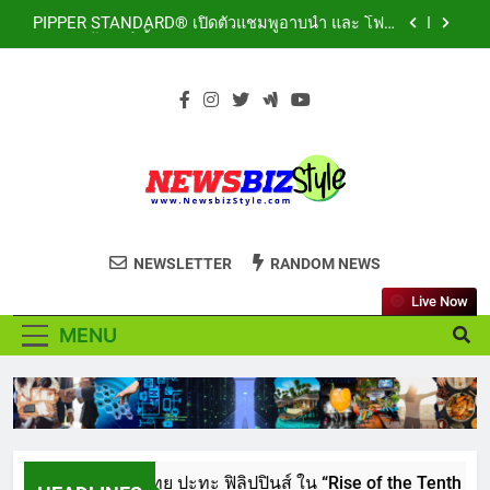
Skip
Residue” เลียขนได้ ปลอดภัย ไร้สารตกค้าง
LORDNINE จัดศึกคนดังสายเกม ไทย ปะทะ ฟิลิปปินส์
to
ใน “Rise of the Tenth Lord” เปิดสงครามกิลด์ข้าม
ประเทศ ฉลองเซิร์ฟเวอร์ใหม่ เฮเลนา
content
เอาใจสายเรียนนอก! เคพีไอ จับมือ ธนาคารกรุงไทย
ปล่อยแผนประกัน “GEN U INTER” ยกระดับความ
คุ้มครองค่ารักษาเจ็บป่วย-อุบัติเหตุสูงสุด 5 ล้าน มีแผน
สถาบันเทคโนโลยีไทย-ญี่ปุ่น (TNI: Thai-Nichi) ฉลอง
ประกันเลือกได้ 3-25 เดือน
ครบรอบ 19ปี จัดงาน “TNI Day 2026” ประกาศความ
เป็นผู้นำด้านสถาบันการศึกษา ที่มุ่งมั่น พร้อมพัฒนา
PIPPER STANDARD® เปิดตัวแชมพูอาบน้ำ และ โฟม
และปรับปรุงอย่างต่อเนื่อง
อาบแห้งสัตว์เลี้ยง ชูนวัตกรรมพลังธรรมชาติ “Zero-
Residue” เลียขนได้ ปลอดภัย ไร้สารตกค้าง
NEWSBIZSTYLE
See the difference thing in Lifestyle to
NEWSLETTER
RANDOM NEWS
Business
Live Now
MENU
LORDNINE จัดศึกคนดังสายเกม ไทย ปะทะ ฟิลิปปินส