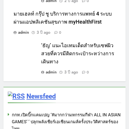
admin
2 ปี ago
0
มายเฮลท์ กรุ๊ป ชู บริการทางการแพทย์ 4 ระบบ
ผ่านแอปพลิเคชันสุขภาพ myHealthFirst
admin
3 ปี ago
0
‘ธัญ’ แนะไอเทมเด็ดสำหรับเซฟผิว
สวยที่ควรมีติดกระเป๋าระหว่างการ
เดินทาง
admin
3 ปี ago
0
Newsfeed
กกท.เปิดบิ๊กแคมเปญ ‘#มากกว่ามหกรรมกีฬา ALL IN ASIAN
GAMES’ ’ ปลุกพลังเชียร์เอเชียนเกมส์ครั้งประวัติศาสตร์ของ
ไทย