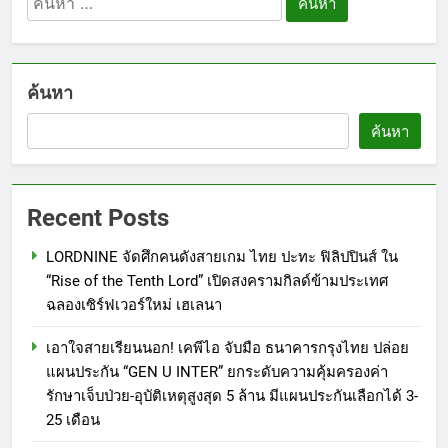
ททท. ประกาศความสำเร็จ Village
สำหรับ:
to the World Season 5 ผนึก 9
พันธมิตร ขับเคลื่อน ESG Tourism
PR
ค้นหา
สืบสานพระราชปณิธาน สร้าง
คุณค่าการท่องเที่ยวไทยอย่างยั่งยืน
6
ค้นหา
เหิงลี่ แมนูแฟคเจอริ่ง เทคโนโลยี
(ไทยแลนด์) เปิดโรงงานแห่งใหม่
ในชลบุรี เดินหน้าขยายฐานการ
PR
Recent Posts
ผลิตสู่เอเชียตะวันออกเฉียงใต้
เสริมแกร่งยุทธศาสตร์ระดับโลก
7
LORDNINE จัดศึกคนดังสายเกม ไทย ปะทะ ฟิลิปปินส์ ใน
TECNO ประกาศทรานส์ฟอร์มจาก
“Rise of the Tenth Lord” เปิดสงครามกิลด์ข้ามประเทศ
เกมมิ่งโฟน สู่ไลฟ์สไตล์แฟชั่นไอ
ฉลองเซิร์ฟเวอร์ใหม่ เฮเลนา
เท็ม เสิร์ฟใหญ่ปักหมุดแลนมาร์ค
PR
เอาใจสายเรียนนอก! เคพีไอ จับมือ ธนาคารกรุงไทย ปล่อย
ใหม่กลางสถานี MRT วาง POVA 8
แผนประกัน “GEN U INTER” ยกระดับความคุ้มครองค่า
Series จุดเริ่มต้นครั้งสำคัญ
8
รักษาเจ็บป่วย-อุบัติเหตุสูงสุด 5 ล้าน มีแผนประกันเลือกได้ 3-
434 วันแห่งการรอคอย มูลนิธิ
25 เดือน
“เพจอีจัน” ส่งมอบ โรงเรียนเด็ก