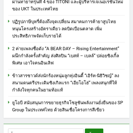
ผ่านทายาทรุ่นที่ 4 ของ TITONI และผู้บริหารเจเนอเรชันใหม่
ของ UKT ในประเทศไทย
ปฏิรูปภาษีบุหรี่ต้องถึงจุดเปลี่ยน สมาคมการค้ายาสูบไทย
หนุนโครงสร้างอัตราเดียว ลดบิดเบือนตลาด เพิ่ม
ประสิทธิภาพจัดเก็บรายได้
2 ค่ายเพลงชื่อดัง “A BEAR DAY – Rising Entertainment”
ผนึกกำลังครั้งสำคัญ ส่งศิลปิน “เบสท์ – เบลล์” ปล่อยซิงเกิ้ล
พิเศษ เอาใจคนอินเลิฟ
ข้าวสารซาวด์ส่งนักร้องหนุ่มลูกทุ่งอินดี้ “เอิร์ท-นิธิวิชญ์” ลง
สนามดนตรีประเดิมซิงเกิลแรก “เอียโอโฮ่” เพลงสนุกที่ให้
กำลังใจทุกคนในยามท้อแท้
ยูโอบี สนับสนุนการขยายธุรกิจโซลูชันพลังงานยั่งยืนของ SP
Group ในประเทศไทย ด้วยสินเชื่อโครงการสีเขียว
5
ค้นหา