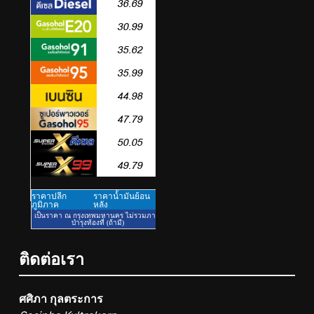
ศึกษา ที่มุ่งมั่น พร้อมพัฒนาและ
4
ปรับปรุงอย่างต่อเนื่อง
PIPPER STANDARD® เปิดตัว
แชมพูอาบน้ำ และ โฟมอาบแห้ง
สัตว์เลี้ยง ชูนวัตกรรมพลัง
PR
ธรรมชาติ “Zero-Residue” เลียขน
ได้ ปลอดภัย ไร้สารตกค้าง
5
ททท. ประกาศความสำเร็จ Village
to the World Season 5 ผนึก 9
พันธมิตร ขับเคลื่อน ESG Tourism
PR
สืบสานพระราชปณิธาน สร้าง
คุณค่าการท่องเที่ยวไทยอย่างยั่งยืน
6
เหิงลี่ แมนูแฟคเจอริ่ง เทคโนโลยี
(ไทยแลนด์) เปิดโรงงานแห่งใหม่
ในชลบุรี เดินหน้าขยายฐานการ
PR
ติดต่อเรา
ผลิตสู่เอเชียตะวันออกเฉียงใต้
เสริมแกร่งยุทธศาสตร์ระดับโลก
7
ศศิภา กุลตระการ
TECNO ประกาศทรานส์ฟอร์มจาก