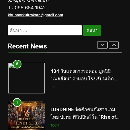
Sasipha Kultrakarn
เกมมิ่งโฟน สู่ไลฟ์สไตล์แฟชั่นไอ
T : 095 654 1942
เท็ม เสิร์ฟใหญ่ปักหมุดแลนมาร์ค
PR
khunaorkultrakarn@gmail.com
ใหม่กลางสถานี MRT วาง POVA 8
Series จุดเริ่มต้นครั้งสำคัญ
ค้นหา
8
สำหรับ:
434 วันแห่งการรอคอย มูลนิธิ
“เพจอีจัน” ส่งมอบ โรงเรียนเด็ก
Recent News
พิเศษทองผาภูมิ ให้กระทรวง
PR
ศึกษาธิการ ส่งต่อโอกาสทางการ
ศึกษาให้เด็กพิเศษกว่า 100 คน ใช้
1
เวลา 434 วัน เปลี่ยนพื้นที่ว่างเปล่า
LORDNINE จัดศึกคนดังสายเกม
ให้กลายเป็นโรงเรียนแห่งความหวัง
ไทย ปะทะ ฟิลิปปินส์ ใน “Rise of
the Tenth Lord” เปิดสงครามกิลด์
TECH
ข้ามประเทศ ฉลองเซิร์ฟเวอร์ใหม่
เฮเลนา
2
เอาใจสายเรียนนอก! เคพีไอ จับมือ
ธนาคารกรุงไทย ปล่อยแผนประกัน
“GEN U INTER” ยกระดับความ
PR