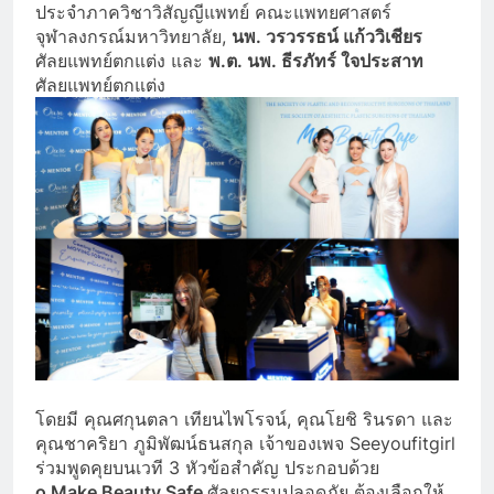
ประจำภาควิชาวิสัญญีแพทย์ คณะแพทยศาสตร์
จุฬาลงกรณ์มหาวิทยาลัย,
นพ. วรวรรธน์ แก้ววิเชียร
ศัลยแพทย์ตกแต่ง และ
พ.ต. นพ. ธีรภัทร์ ใจประสาท
ศัลยแพทย์ตกแต่ง
โดยมี คุณศกุนตลา เทียนไพโรจน์, คุณโยชิ รินรดา และ
คุณชาคริยา ภูมิพัฒน์ธนสกุล เจ้าของเพจ Seeyoufitgirl
ร่วมพูดคุยบนเวที 3 หัวข้อสำคัญ ประกอบด้วย
o Make Beauty Safe
ศัลยกรรมปลอดภัย ต้องเลือกให้