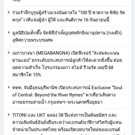
ร่วมรำลึกบุรุษผู้สร้างแรงบันดาลใจ “100 ปี ชาตกาล พิชัย รัต
ตกุล” เวทีแห่งผู้นำ ผู้ให้ และสันติภาพ 16 กันยายนนี้
มูลนิธิป่อเต็กตึ๊ง จัดพิธีบำเพ็ญกุศลทักษิณานุปทาน (กงเต๊ก)
อุทิศถวายพระบรมศพ
เมกาบางนา (MEGABANGNA) เปิดฟีเจอร์ “สะสมคะแนน
ผ่านแอป” ยกระดับประสบการณ์ลูกค้าให้สะดวกยิ่งขึ้น ต่อย
อดความสำเร็จ โปรแกรมเมกา สไมล์ รีวอร์ด เผยปี 68
สมาชิกโต 15%
ททท. จับมือธนบุรีพานิช เปิดประสบการณ์ Exclusive “Soul
of Central: Beyond the River Rymes” พาเที่ยวเส้นทาง
อารยธรรมสายน้ำ กรุงเทพฯ–พระนครศรีอยุธยา
TITONI และ UKT ฉลอง 38 ปีแห่งการเป็นพันธมิตร และ
ความสัมพันธ์อันยั่งยืนระหว่างแบรนด์นาฬิกาสวิสกับผู้แทน
จำหน่ายในประเทศไทย พร้อมเปิดบทบาทใหม่ของแบรนด์