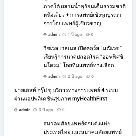
ภาคใต้ ผสานน้ำพุร้อนเค็มธรรมชาติ
หนึ่งเดียว + การแพทย์เชิงรุกบูรณา
การโดยแพทย์ผู้เชี่ยวชาญ
admin
1 ปี ago
0
วิชเวล เวลเนส เปิดคอร์ส “มณีเวช”
เรียนรู้การนวดปลอดโรค “ออฟฟิศซิ
นโดรม” โดยทีมแพทย์ทางเลือก
admin
2 ปี ago
0
มายเฮลท์ กรุ๊ป ชู บริการทางการแพทย์ 4 ระบบ
ผ่านแอปพลิเคชันสุขภาพ myHealthFirst
admin
3 ปี ago
0
สมาคมศัลยแพทย์ตกแต่งแห่ง
ประเทศไทย และสมาคมศัลยแพทย์