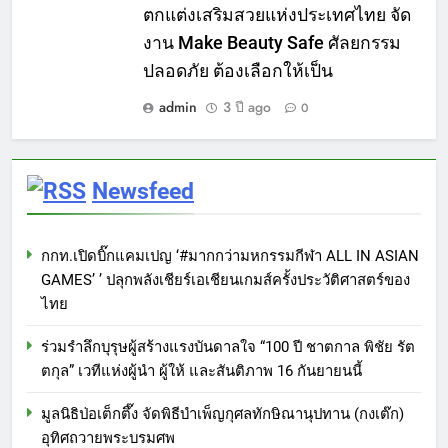
ตกแต่งเสริมสวยแห่งประเทศไทย จัด
งาน Make Beauty Safe ศัลยกรรม
ปลอดภัย ต้องเลือกให้เป็น
admin
3 ปี ago
0
Newsfeed
กกท.เปิดบิ๊กแคมเปญ ‘#มากกว่ามหกรรมกีฬา ALL IN ASIAN
GAMES’ ’ ปลุกพลังเชียร์เอเชียนเกมส์ครั้งประวัติศาสตร์ของ
ไทย
ร่วมรำลึกบุรุษผู้สร้างแรงบันดาลใจ “100 ปี ชาตกาล พิชัย รัต
ตกุล” เวทีแห่งผู้นำ ผู้ให้ และสันติภาพ 16 กันยายนนี้
มูลนิธิป่อเต็กตึ๊ง จัดพิธีบำเพ็ญกุศลทักษิณานุปทาน (กงเต๊ก)
อุทิศถวายพระบรมศพ