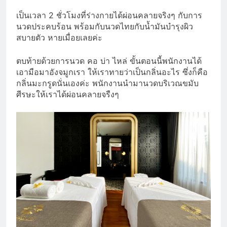
เป็นเวลา 2 ชั่วโมงที่ร่างกายได้ผ่อนคลายจริงๆ กับการ
นวดประคบร้อน พร้อมกับนวดไทยกับน้ำมันบำรุงผิว
สบายตัว หายเมื่อยเลยค่ะ
ตบท้ายด้วยการนวด คอ บ่า ไหล่ ขั้นตอนนี้พนักงานได้
เอามือมาอังจมูกเรา ให้เราทายว่าเป็นกลิ่นอะไร ซึ่งก็คือ
กลิ่นมะกรูดนั่นเองค่ะ พนักงานนำมานวดบริเวณขมับ
ศีรษะให้เราได้ผ่อนคลายจรืงๆ