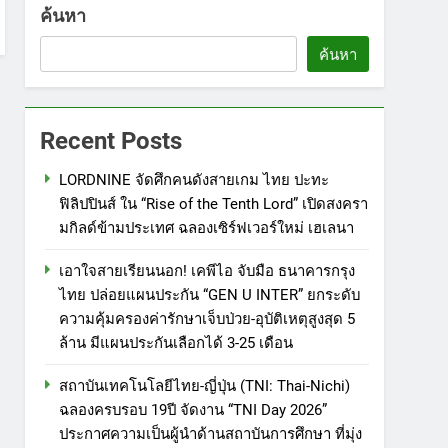
พิเศษทองผาภูมิ ให้กระทรวง
PR
ค้นหา
ศึกษาธิการ ส่งต่อโอกาสทางการ
1
ค้นหา
ศึกษาให้เด็กพิเศษกว่า 100 คน
LORDNINE จัดศึกคนดังสายเกม
ใช้เวลา 434 วัน เปลี่ยนพื้นที่ว่าง
ไทย ปะทะ ฟิลิปปินส์ ใน “Rise of
เปล่าให้กลายเป็นโรงเรียนแห่ง
the Tenth Lord” เปิดสงครามกิ
TECH
Recent Posts
ความหวัง
ลด์ข้ามประเทศ ฉลองเซิร์ฟเวอร์
2
ใหม่ เฮเลนา
LORDNINE จัดศึกคนดังสายเกม ไทย ปะทะ
เอาใจสายเรียนนอก! เคพีไอ จับ
ฟิลิปปินส์ ใน “Rise of the Tenth Lord” เปิดสงครา
มือ ธนาคารกรุงไทย ปล่อยแผน
มกิลด์ข้ามประเทศ ฉลองเซิร์ฟเวอร์ใหม่ เฮเลนา
ประกัน “GEN U INTER” ยกระดับ
PR
ความคุ้มครองค่ารักษาเจ็บป่วย-
เอาใจสายเรียนนอก! เคพีไอ จับมือ ธนาคารกรุง
3
อุบัติเหตุสูงสุด 5 ล้าน มีแผน
ไทย ปล่อยแผนประกัน “GEN U INTER” ยกระดับ
สถาบันเทคโนโลยีไทย-ญี่ปุ่น
ประกันเลือกได้ 3-25 เดือน
ความคุ้มครองค่ารักษาเจ็บป่วย-อุบัติเหตุสูงสุด 5
(TNI: Thai-Nichi) ฉลองครบรอบ
ล้าน มีแผนประกันเลือกได้ 3-25 เดือน
19ปี จัดงาน “TNI Day 2026”
PR
ประกาศความเป็นผู้นำด้าน
สถาบันเทคโนโลยีไทย-ญี่ปุ่น (TNI: Thai-Nichi)
4
สถาบันการศึกษา ที่มุ่งมั่น พร้อม
ฉลองครบรอบ 19ปี จัดงาน “TNI Day 2026”
PIPPER STANDARD® เปิดตัว
พัฒนาและปรับปรุงอย่างต่อเนื่อง
ประกาศความเป็นผู้นำด้านสถาบันการศึกษา ที่มุ่ง
แชมพูอาบน้ำ และ โฟมอาบแห้ง