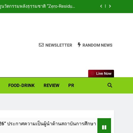
ูนวัตกรรมพลังธรรมชาติ “Zero-Residue”
เลียขนได้ ปลอดภัย ไร้สารตกค้าง
ฉลองเซิร์ฟเวอร์ใหม่ เฮเลนา
“GEN U INTER” ยกระดับความคุ้มครองค่า
งสุด 5 ล้าน มีแผนประกันเลือกได้ 3-25 เดือน
NEWSLETTER
RANDOM NEWS
งาน “TNI Day 2026” ประกาศความเป็นผู้นำ
มั่น พร้อมพัฒนาและปรับปรุงอย่างต่อเนื่อง
ูนวัตกรรมพลังธรรมชาติ “Zero-Residue”
เลียขนได้ ปลอดภัย ไร้สารตกค้าง
Live Now
FOOD-DRINK
REVIEW
PR
ามเป็นผู้นำด้านสถาบันการศึกษา ที่มุ่งมั่น พร้อมพัฒนาและปรับปร