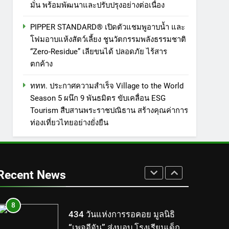
มั่น พร้อมพัฒนาและปรับปรุงอย่างต่อเนื่อง
สัตว์เลี้ยง ชูนวัตกรรมพลัง
PR
ธรรมชาติ “Zero-Residue” เลีย
PIPPER STANDARD® เปิดตัวแชมพูอาบน้ำ และ
5
ขนได้ ปลอดภัย ไร้สารตกค้าง
โฟมอาบแห้งสัตว์เลี้ยง ชูนวัตกรรมพลังธรรมชาติ
ททท. ประกาศความสำเร็จ
“Zero-Residue” เลียขนได้ ปลอดภัย ไร้สาร
Village to the World Season 5
ตกค้าง
ผนึก 9 พันธมิตร ขับเคลื่อน ESG
PR
Tourism สืบสานพระราชปณิธาน
ททท. ประกาศความสำเร็จ Village to the World
6
สร้างคุณค่าการท่องเที่ยวไทย
เหิงลี่ แมนูแฟคเจอริ่ง เทคโนโลยี
Season 5 ผนึก 9 พันธมิตร ขับเคลื่อน ESG
อย่างยั่งยืน
Tourism สืบสานพระราชปณิธาน สร้างคุณค่าการ
(ไทยแลนด์) เปิดโรงงานแห่งใหม่
ท่องเที่ยวไทยอย่างยั่งยืน
ในชลบุรี เดินหน้าขยายฐานการ
PR
ผลิตสู่เอเชียตะวันออกเฉียงใต้
7
เสริมแกร่งยุทธศาสตร์ระดับโลก
TECNO ประกาศทรานส์ฟอร์ม
จากเกมมิ่งโฟน สู่ไลฟ์สไตล์
Recent News
แฟชั่นไอเท็ม เสิร์ฟใหญ่ปักหมุด
PR
แลนมาร์คใหม่กลางสถานี MRT
8
วาง POVA 8 Series จุดเริ่มต้น
434 วันแห่งการรอคอย มูลนิธิ
ครั้งสำคัญ
“เพจอีจัน” ส่งมอบ โรงเรียนเด็ก