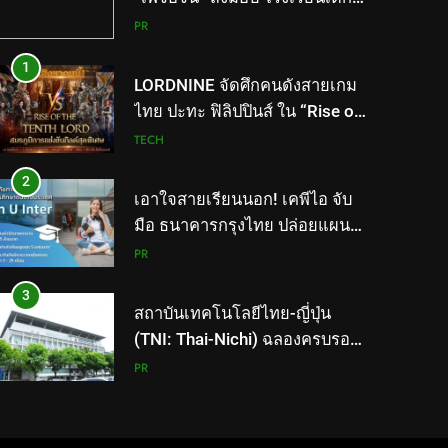
พิเศษทองผาภูมิ ให้กระทรวง
PR
ศึกษาธิการ ส่งต่อโอกาสทางการ
1
ศึกษาให้เด็กพิเศษกว่า 100 คน
LORDNINE จัดศึกคนดังสายเกม
ใช้เวลา 434 วัน เปลี่ยนพื้นที่ว่าง
ไทย ปะทะ ฟิลิปปินส์ ใน “Rise of
เปล่าให้กลายเป็นโรงเรียนแห่ง
the Tenth Lord” เปิดสงครามกิ
TECH
ความหวัง
ลด์ข้ามประเทศ ฉลองเซิร์ฟเวอร์
2
ใหม่ เฮเลนา
เอาใจสายเรียนนอก! เคพีไอ จับ
มือ ธนาคารกรุงไทย ปล่อยแผน
ประกัน “GEN U INTER” ยกระดับ
PR
ความคุ้มครองค่ารักษาเจ็บป่วย-
3
อุบัติเหตุสูงสุด 5 ล้าน มีแผน
สถาบันเทคโนโลยีไทย-ญี่ปุ่น
ประกันเลือกได้ 3-25 เดือน
(TNI: Thai-Nichi) ฉลองครบรอบ
19ปี จัดงาน “TNI Day 2026”
PR
ประกาศความเป็นผู้นำด้าน
4
สถาบันการศึกษา ที่มุ่งมั่น พร้อม
PIPPER STANDARD® เปิดตัว
พัฒนาและปรับปรุงอย่างต่อเนื่อง