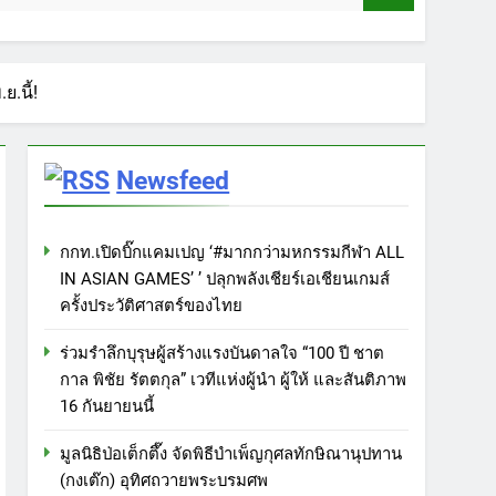
ย.นี้!
Newsfeed
กกท.เปิดบิ๊กแคมเปญ ‘#มากกว่ามหกรรมกีฬา ALL
IN ASIAN GAMES’ ’ ปลุกพลังเชียร์เอเชียนเกมส์
ครั้งประวัติศาสตร์ของไทย
ร่วมรำลึกบุรุษผู้สร้างแรงบันดาลใจ “100 ปี ชาต
กาล พิชัย รัตตกุล” เวทีแห่งผู้นำ ผู้ให้ และสันติภาพ
16 กันยายนนี้
มูลนิธิป่อเต็กตึ๊ง จัดพิธีบำเพ็ญกุศลทักษิณานุปทาน
(กงเต๊ก) อุทิศถวายพระบรมศพ