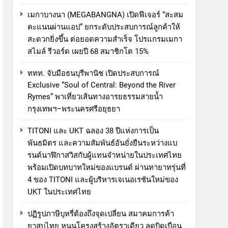
เมกาบางนา (MEGABANGNA) เปิดฟีเจอร์ “สะสม
คะแนนผ่านแอป” ยกระดับประสบการณ์ลูกค้าให้
สะดวกยิ่งขึ้น ต่อยอดความสำเร็จ โปรแกรมเมกา
สไมล์ รีวอร์ด เผยปี 68 สมาชิกโต 15%
ททท. จับมือธนบุรีพานิช เปิดประสบการณ์
Exclusive “Soul of Central: Beyond the River
Rymes” พาเที่ยวเส้นทางอารยธรรมสายน้ำ
กรุงเทพฯ–พระนครศรีอยุธยา
TITONI และ UKT ฉลอง 38 ปีแห่งการเป็น
พันธมิตร และความสัมพันธ์อันยั่งยืนระหว่างแบ
รนด์นาฬิกาสวิสกับผู้แทนจำหน่ายในประเทศไทย
พร้อมเปิดบทบาทใหม่ของแบรนด์ ผ่านทายาทรุ่นที่
4 ของ TITONI และผู้บริหารเจเนอเรชันใหม่ของ
UKT ในประเทศไทย
ปฏิรูปภาษีบุหรี่ต้องถึงจุดเปลี่ยน สมาคมการค้า
ยาสูบไทย หนุนโครงสร้างอัตราเดียว ลดบิดเบือน