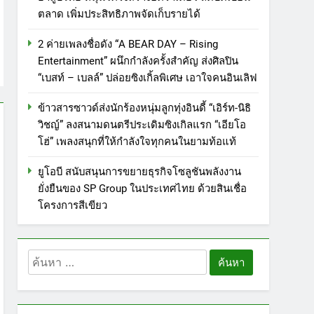
ตลาด เพิ่มประสิทธิภาพจัดเก็บรายได้
5
ททท. ประกาศความสำเร็จ
2 ค่ายเพลงชื่อดัง “A BEAR DAY – Rising
Village to the World Season 5
Entertainment” ผนึกกำลังครั้งสำคัญ ส่งศิลปิน
“เบสท์ – เบลล์” ปล่อยซิงเกิ้ลพิเศษ เอาใจคนอินเลิฟ
ผนึก 9 พันธมิตร ขับเคลื่อน ESG
PR
Tourism สืบสานพระราชปณิธาน
ข้าวสารซาวด์ส่งนักร้องหนุ่มลูกทุ่งอินดี้ “เอิร์ท-นิธิ
6
สร้างคุณค่าการท่องเที่ยวไทย
เหิงลี่ แมนูแฟคเจอริ่ง เทคโนโลยี
วิชญ์” ลงสนามดนตรีประเดิมซิงเกิลแรก “เอียโอ
อย่างยั่งยืน
(ไทยแลนด์) เปิดโรงงานแห่งใหม่
โฮ่” เพลงสนุกที่ให้กำลังใจทุกคนในยามท้อแท้
ในชลบุรี เดินหน้าขยายฐานการ
PR
ยูโอบี สนับสนุนการขยายธุรกิจโซลูชันพลังงาน
ผลิตสู่เอเชียตะวันออกเฉียงใต้
ยั่งยืนของ SP Group ในประเทศไทย ด้วยสินเชื่อ
7
เสริมแกร่งยุทธศาสตร์ระดับโลก
TECNO ประกาศทรานส์ฟอร์ม
โครงการสีเขียว
จากเกมมิ่งโฟน สู่ไลฟ์สไตล์
แฟชั่นไอเท็ม เสิร์ฟใหญ่ปักหมุด
PR
ค้นหา
แลนมาร์คใหม่กลางสถานี MRT
8
วาง POVA 8 Series จุดเริ่มต้น
สำหรับ:
434 วันแห่งการรอคอย มูลนิธิ
ครั้งสำคัญ
“เพจอีจัน” ส่งมอบ โรงเรียนเด็ก