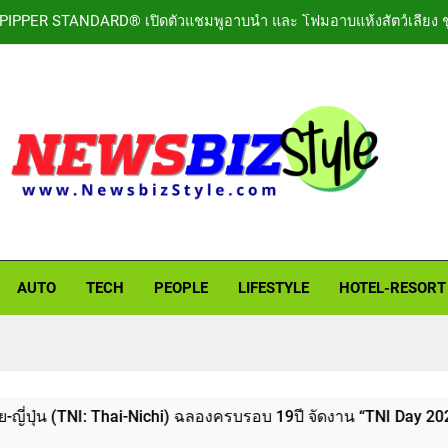
PIPPER STANDARD® เปิดตัวแชมพูอาบน้ำ และ โฟมอาบแห้งสัตว์เลี้ยง ช
LORDNINE จัดศึกคนดังสายเกม ไทย ปะทะ ฟิลิปปินส์ ใน “Rise of the Tenth Lord” เปิดสงครามกิลด์ข้ามประเทศ
เอาใจสายเรียนนอก! เคพีไอ จับมือ ธนาคารกรุงไทย ปล่อยแผนประกัน 
รักษาเจ็บป่วย-อุบัติเหตุสู
สถาบันเทคโนโลยีไทย-ญี่ปุ่น (TNI: Thai-Nichi) ฉลองครบรอบ 19ปี จัด
ด้านสถาบันการศึกษา ที่มุ่ง
PIPPER STANDARD® เปิดตัวแชมพูอาบน้ำ และ โฟมอาบแห้งสัตว์เลี้ยง ช
BIZSTYLE
thing in Lifestyle to Business
AUTO
TECH
PEOPLE
LIFESTYLE
HOTEL-​RESORT
I: Thai-Nichi) ฉลองครบรอบ 19ปี จัดงาน “TNI Day 2026” ประกาศคว