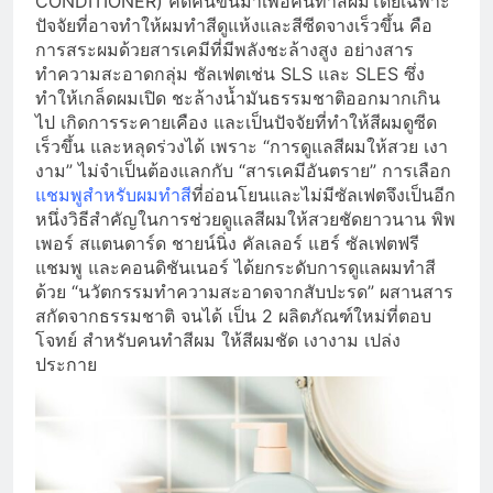
CONDITIONER) คิดค้นขึ้นมาเพื่อคนทำสีผมโดยเฉพาะ
ปัจจัยที่อาจทำให้ผมทำสีดูแห้งและสีซีดจางเร็วขึ้น คือ
การสระผมด้วยสารเคมีที่มีพลังชะล้างสูง อย่างสาร
ทำความสะอาดกลุ่ม ซัลเฟตเช่น SLS และ SLES ซึ่ง
ทำให้เกล็ดผมเปิด ชะล้างน้ำมันธรรมชาติออกมากเกิน
ไป เกิดการระคายเคือง และเป็นปัจจัยที่ทำให้สีผมดูซีด
เร็วขึ้น และหลุดร่วงได้ เพราะ “การดูแลสีผมให้สวย เงา
งาม” ไม่จำเป็นต้องแลกกับ “สารเคมีอันตราย” การเลือก
แชมพูสำหรับผมทำสี
ที่อ่อนโยนและไม่มีซัลเฟตจึงเป็นอีก
หนึ่งวิธีสำคัญในการช่วยดูแลสีผมให้สวยชัดยาวนาน พิพ
เพอร์ สแตนดาร์ด ชายน์นิ่ง คัลเลอร์ แฮร์ ซัลเฟตฟรี
แชมพู และคอนดิชันเนอร์ ได้ยกระดับการดูแลผมทำสี
ด้วย “นวัตกรรมทำความสะอาดจากสับปะรด” ผสานสาร
สกัดจากธรรมชาติ จนได้ เป็น 2 ผลิตภัณฑ์ใหม่ที่ตอบ
โจทย์ สำหรับคนทำสีผม ให้สีผมชัด เงางาม เปล่ง
ประกาย