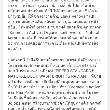
ซัลเฟต และซิลิโคน ช่วยให้สีผมชัด เงางาม เปล่ง
ประกาย พร้อมบำรุงผมทำสีอย่างล้ำลึกไปอีกขึ้น ด้วย
ครีมนวดผมสำหรับผมทำสี ไม่มีสารควอทและซิลิโคน
บำรุงผมสีผมให้ชัด เงางามด้วย Elaya Renova™ เป็น
สารจากสเต็มเซลล์ของต้นมะกอก ดูแลเส้นผมและหนัง
ศรีษะ ให้ผมทำสี เงางาม สุขภาพดี ผสานด้วยคุณค่าจาก
“Bromelain Active”, Organic sunflower oil, Natural
Keratin และไม่มีสารเคมีอันตรายตกค้างบนเส้นผมและ
ผิว ผ่านการทดสอบการระคายเคือง และเป็นมิตรต่อสิ่ง
แวดล้อม
นอกจากนี้ ยังมีครีมอาบน้ำจากธรรมชาติเพื่อผิวกระจ่าง
ใสอย่างผลิตภัณฑ์พิพเพอร์ สแตนดาร์ด เนเชอรัล บอดี้
วอช ไบร์ท แอนด์ เรเดียนซ์ (PIPPER STANDARD®
NATURAL BODY WASH BRIGHT & RADIANT) ที่ช่วย
เสริมปราการผิวอย่างลึกซึ้ง เปลี่ยนทุกหยดของการอาบ
น้ำให้เป็นการบำรุงและปกป้อง ด้วย “Bromelain active”
และ Pea Protein หอมกลิ่นกุหลาบสีชมพู จาก โมรอค
โค ผิวชุ่มชื้นด้วยสารสกัดออร์แกนิค Aloe Vera &
Jojoba ester สร้างปราการผิวคุณให้สุขภาพดี ทุกครั้งที่
คุณอาบน้ำ ให้ผิวกระจ่างใส พร้อมเผชิญทุกสภาวะได้