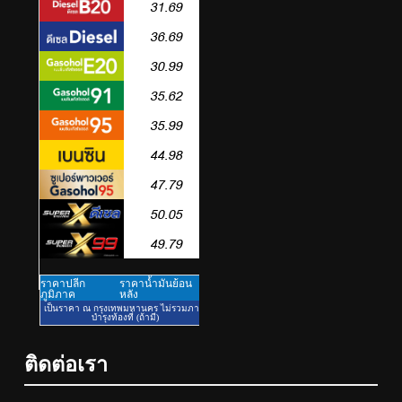
5
ททท. ประกาศความสำเร็จ Village
to the World Season 5 ผนึก 9
พันธมิตร ขับเคลื่อน ESG Tourism
PR
สืบสานพระราชปณิธาน สร้าง
คุณค่าการท่องเที่ยวไทยอย่างยั่งยืน
6
เหิงลี่ แมนูแฟคเจอริ่ง เทคโนโลยี
(ไทยแลนด์) เปิดโรงงานแห่งใหม่
ในชลบุรี เดินหน้าขยายฐานการ
PR
ติดต่อเรา
ผลิตสู่เอเชียตะวันออกเฉียงใต้
เสริมแกร่งยุทธศาสตร์ระดับโลก
7