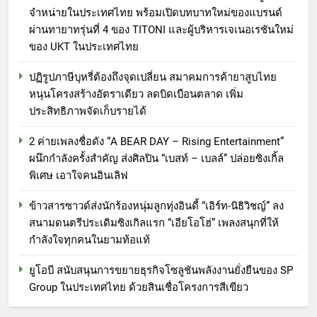
จำหน่ายในประเทศไทย พร้อมเปิดบทบาทใหม่ของแบรนด์
ผ่านทายาทรุ่นที่ 4 ของ TITONI และผู้บริหารเจเนอเรชันใหม่
ของ UKT ในประเทศไทย
ปฏิรูปภาษีบุหรี่ต้องถึงจุดเปลี่ยน สมาคมการค้ายาสูบไทย
หนุนโครงสร้างอัตราเดียว ลดบิดเบือนตลาด เพิ่ม
ประสิทธิภาพจัดเก็บรายได้
2 ค่ายเพลงชื่อดัง “A BEAR DAY – Rising Entertainment”
ผนึกกำลังครั้งสำคัญ ส่งศิลปิน “เบสท์ – เบลล์” ปล่อยซิงเกิ้ล
พิเศษ เอาใจคนอินเลิฟ
ข้าวสารซาวด์ส่งนักร้องหนุ่มลูกทุ่งอินดี้ “เอิร์ท-นิธิวิชญ์” ลง
สนามดนตรีประเดิมซิงเกิลแรก “เอียโอโฮ่” เพลงสนุกที่ให้
กำลังใจทุกคนในยามท้อแท้
ยูโอบี สนับสนุนการขยายธุรกิจโซลูชันพลังงานยั่งยืนของ SP
Group ในประเทศไทย ด้วยสินเชื่อโครงการสีเขียว