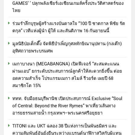
GAMES’ ’ ปลุกพลังเชียร์เอเชียนเกมส์ครั้งประวัติศาสตร์ของ
ไทย
ร่วมรำลึกบุรุษผู้สร้างแรงบันดาลใจ “100 ปี ชาตกาล พิชัย รัต
ตกุล” เวทีแห่งผู้นำ ผู้ให้ และสันติภาพ 16 กันยายนนี้
มูลนิธิป่อเต็กตึ๊ง จัดพิธีบำเพ็ญกุศลทักษิณานุปทาน (กงเต๊ก)
อุทิศถวายพระบรมศพ
เมกาบางนา (MEGABANGNA) เปิดฟีเจอร์ “สะสมคะแนน
ผ่านแอป” ยกระดับประสบการณ์ลูกค้าให้สะดวกยิ่งขึ้น ต่อย
อดความสำเร็จ โปรแกรมเมกา สไมล์ รีวอร์ด เผยปี 68
สมาชิกโต 15%
ททท. จับมือธนบุรีพานิช เปิดประสบการณ์ Exclusive “Soul
of Central: Beyond the River Rymes” พาเที่ยวเส้นทาง
อารยธรรมสายน้ำ กรุงเทพฯ–พระนครศรีอยุธยา
TITONI และ UKT ฉลอง 38 ปีแห่งการเป็นพันธมิตร และ
ความสัมพันธ์อันยั่งยืนระหว่างแบรนด์นาฬิกาสวิสกับผู้แทน