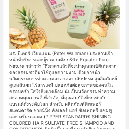
มร. ปีเตอร์ เวียนแมน (Peter Wainman) ประธานเจ้า
หน้าที่บริหารและผู้ร่วมก่อตั้ง บริษัท Equator Pure
Nature กล่าวว่า “ถึงเวลาแล้วที่จะนำคุณสมบัติเด่นจาก
ของธรรมชาติมาใช้ดูแลความงาม ด้วยการนำ
นวัตกรรมการทำความสะอาดจากสับปะรด สู่ผลิตภัณฑ์
ดูแลเส้นผม ไร้สารเคมี ปลอดภัยต่อสุขภาพของคนใน
ครอบครัว ใส่ใจสิ่งแวดล้อม นับเป็นนวัตกรรมทำความ
สะอาดคุณภาพดี ที่สำคัญ มีคุณสมบัติเทียบเท่ากับ
แบรนด์ดังระดับโลก สำหรับ ผลิตภัณฑ์พิพเพอร์
สแตนดาร์ด ชายน์นิ่ง คัลเลอร์ แฮร์ ซัลเฟตฟรี แชมพู
และ ครีมนวดผม (PIPPER STANDARD® SHINING
COLORED HAIR SULFATE-FREE SHAMPOO AND