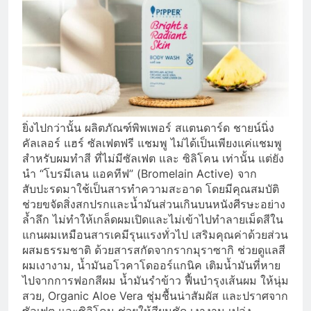
ยิ่งไปกว่านั้น ผลิตภัณฑ์พิพเพอร์ สแตนดาร์ด ชายน์นิ่ง
คัลเลอร์ แฮร์ ซัลเฟตฟรี แชมพู ไม่ได้เป็นเพียงแค่แชมพู
สำหรับผมทำสี ที่ไม่มีซัลเฟต และ ซิลิโคน เท่านั้น แต่ยัง
นำ “โบรมีเลน แอคทีฟ” (Bromelain Active) จาก
สับปะรดมาใช้เป็นสารทำความสะอาด โดยมีคุณสมบัติ
ช่วยขจัดสิ่งสกปรกและน้ำมันส่วนเกินบนหนังศีรษะอย่าง
ล้ำลึก ไม่ทำให้เกล็ดผมเปิดและไม่เข้าไปทำลายเม็ดสีใน
แกนผมเหมือนสารเคมีรุนแรงทั่วไป เสริมคุณค่าด้วยส่วน
ผสมธรรมชาติ ด้วยสารสกัดจากรากมุราซากิ ช่วยดูแลสี
ผมเงางาม, น้ำมันอโวคาโดออร์แกนิค เติมน้ำมันที่หาย
ไปจากการฟอกสีผม น้ำมันรำข้าว ฟื้นบำรุงเส้นผม ให้นุ่ม
สวย, Organic Aloe Vera ชุ่มชื้นน่าสัมผัส และปราศจาก