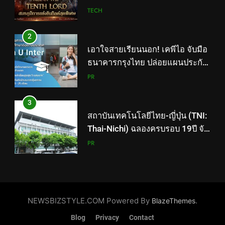
“GEN U INTER” ยกระดับความ
PR
คุ้มครองค่ารักษาเจ็บป่วย-อุบัติเหตุ
สูงสุด 5 ล้าน มีแผนประกันเลือกได้
3
3-25 เดือน
สถาบันเทคโนโลยีไทย-ญี่ปุ่น (TNI:
Thai-Nichi) ฉลองครบรอบ 19ปี จัด
งาน “TNI Day 2026” ประกาศ
PR
ความเป็นผู้นำด้านสถาบันการ
ศึกษา ที่มุ่งมั่น พร้อมพัฒนาและ
4
ปรับปรุงอย่างต่อเนื่อง
PIPPER STANDARD® เปิดตัว
แชมพูอาบน้ำ และ โฟมอาบแห้ง
สัตว์เลี้ยง ชูนวัตกรรมพลัง
PR
ธรรมชาติ “Zero-Residue” เลียขน
ได้ ปลอดภัย ไร้สารตกค้าง
5
ททท. ประกาศความสำเร็จ Village
to the World Season 5 ผนึก 9
NEWSBIZSTYLE.COM Powered By
.
BlazeThemes
พันธมิตร ขับเคลื่อน ESG Tourism
PR
Blog
Privacy
Contact
สืบสานพระราชปณิธาน สร้าง