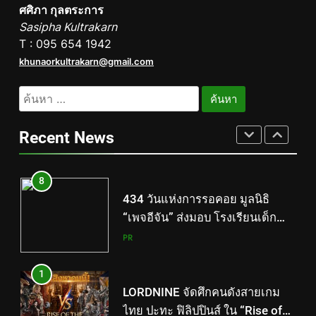
ศศิภา กุลตระการ
TECNO ประกาศทรานส์ฟอร์มจาก
Sasipha Kultrakarn
เกมมิ่งโฟน สู่ไลฟ์สไตล์แฟชั่นไอ
T : 095 654 1942
เท็ม เสิร์ฟใหญ่ปักหมุดแลนมาร์ค
PR
khunaorkultrakarn@gmail.com
ใหม่กลางสถานี MRT วาง POVA 8
Series จุดเริ่มต้นครั้งสำคัญ
8
ค้นหา
434 วันแห่งการรอคอย มูลนิธิ
สำหรับ:
“เพจอีจัน” ส่งมอบ โรงเรียนเด็ก
Recent News
พิเศษทองผาภูมิ ให้กระทรวง
PR
ศึกษาธิการ ส่งต่อโอกาสทางการ
ศึกษาให้เด็กพิเศษกว่า 100 คน ใช้
1
เวลา 434 วัน เปลี่ยนพื้นที่ว่างเปล่า
LORDNINE จัดศึกคนดังสายเกม
ให้กลายเป็นโรงเรียนแห่งความหวัง
ไทย ปะทะ ฟิลิปปินส์ ใน “Rise of
the Tenth Lord” เปิดสงครามกิลด์
TECH
ข้ามประเทศ ฉลองเซิร์ฟเวอร์ใหม่
เฮเลนา
2
เอาใจสายเรียนนอก! เคพีไอ จับมือ
ธนาคารกรุงไทย ปล่อยแผนประกัน