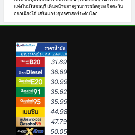
แห่งใหม่ในชลบุรี เดินหน้าขยายฐานการผลิตสู่เอเชียตะวัน
ออกเฉียงใต้ เสริมแกร่งยุทธศาสตร์ระดับโลก
5
เหิงลี่ แมนูแฟคเจอริ่ง เทคโนโลยี
(ไทยแลนด์) เปิดโรงงานแห่งใหม่
ในชลบุรี เดินหน้าขยายฐานการ
PR