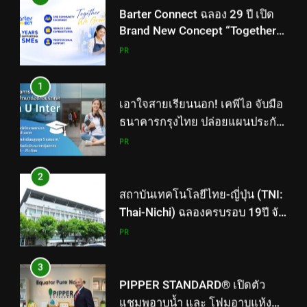
เอาใจสายเรียนนอก! เคพีไอ จับมือ
ธนาคารกรุงไทย ปล่อยแผนประกัน
“GEN U INTER” ยกระดับความ
PR
คุ้มครองค่ารักษาเจ็บป่วย-อุบัติเหตุ
สูงสุด 5 ล้าน มีแผนประกันเลือกได้
2
3-25 เดือน
สถาบันเทคโนโลยีไทย-ญี่ปุ่น (TNI:
Thai-Nichi) ฉลองครบรอบ 19ปี จัด
งาน “TNI Day 2026” ประกาศ
PR
ความเป็นผู้นำด้านสถาบันการ
ศึกษา ที่มุ่งมั่น พร้อมพัฒนาและ
3
ปรับปรุงอย่างต่อเนื่อง
PIPPER STANDARD® เปิดตัว
แชมพูอาบน้ำ และ โฟมอาบแห้ง
สัตว์เลี้ยง ชูนวัตกรรมพลัง
PR
ธรรมชาติ “Zero-Residue” เลียขน
ได้ ปลอดภัย ไร้สารตกค้าง
4
ททท. ประกาศความสำเร็จ Village
to the World Season 5 ผนึก 9