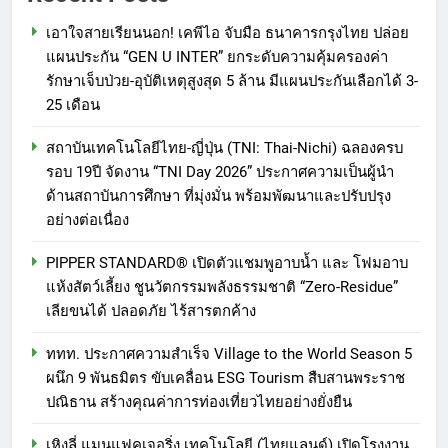
เอาใจสายเรียนนอก! เคพีไอ จับมือ ธนาคารกรุงไทย ปล่อย
แผนประกัน “GEN U INTER” ยกระดับความคุ้มครองค่า
รักษาเจ็บป่วย-อุบัติเหตุสูงสุด 5 ล้าน มีแผนประกันเลือกได้ 3-
25 เดือน
สถาบันเทคโนโลยีไทย-ญี่ปุ่น (TNI: Thai-Nichi) ฉลองครบ
รอบ 19ปี จัดงาน “TNI Day 2026” ประกาศความเป็นผู้นำ
ด้านสถาบันการศึกษา ที่มุ่งมั่น พร้อมพัฒนาและปรับปรุง
อย่างต่อเนื่อง
PIPPER STANDARD® เปิดตัวแชมพูอาบน้ำ และ โฟมอาบ
แห้งสัตว์เลี้ยง ชูนวัตกรรมพลังธรรมชาติ “Zero-Residue”
เลียขนได้ ปลอดภัย ไร้สารตกค้าง
ททท. ประกาศความสำเร็จ Village to the World Season 5
ผนึก 9 พันธมิตร ขับเคลื่อน ESG Tourism สืบสานพระราช
ปณิธาน สร้างคุณค่าการท่องเที่ยวไทยอย่างยั่งยืน
เหิงลี่ แมนูแฟคเจอริ่ง เทคโนโลยี (ไทยแลนด์) เปิดโรงงาน