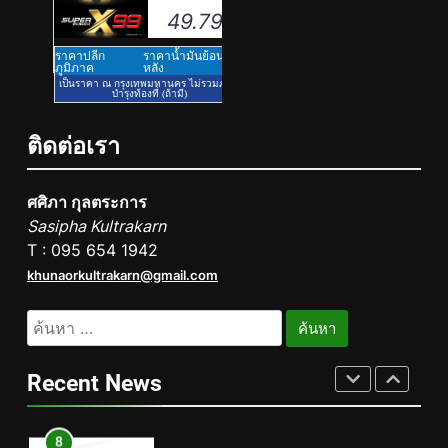
ผลิตสู่เอเชียตะวันออกเฉียงใต้
เสริมแกร่งยุทธศาสตร์ระดับโลก
6
TECNO ประกาศทรานส์ฟอร์มจาก
เกมมิ่งโฟน สู่ไลฟ์สไตล์แฟชั่นไอ
เท็ม เสิร์ฟใหญ่ปักหมุดแลนมาร์ค
PR
ติดต่อเรา
ใหม่กลางสถานี MRT วาง POVA 8
Series จุดเริ่มต้นครั้งสำคัญ
7
ศศิภา กุลตระการ
434 วันแห่งการรอคอย มูลนิธิ
Sasipha Kultrakarn
“เพจอีจัน” ส่งมอบ โรงเรียนเด็ก
T : 095 654 1942
พิเศษทองผาภูมิ ให้กระทรวง
PR
khunaorkultrakarn@gmail.com
ศึกษาธิการ ส่งต่อโอกาสทางการ
ศึกษาให้เด็กพิเศษกว่า 100 คน ใช้
8
ค้นหา
เวลา 434 วัน เปลี่ยนพื้นที่ว่างเปล่า
Barter Connect ฉลอง 29 ปี เปิด
สำหรับ:
ให้กลายเป็นโรงเรียนแห่งความหวัง
Brand New Concept “Together
Recent News
We Grow” สร้างระบบนิเวศธุรกิจ
PR
หนุน SME ไทยเติบโตไปด้วยกัน
1