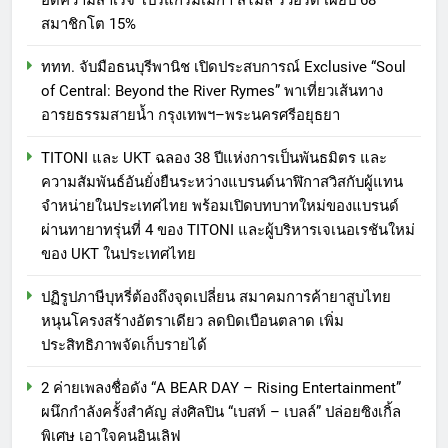
อดความสำเร็จ โปรแกรมเมกา สไมล์ รีวอร์ด เผยปี 68
สมาชิกโต 15%
ททท. จับมือธนบุรีพานิช เปิดประสบการณ์ Exclusive “Soul
of Central: Beyond the River Rymes” พาเที่ยวเส้นทาง
อารยธรรมสายน้ำ กรุงเทพฯ–พระนครศรีอยุธยา
TITONI และ UKT ฉลอง 38 ปีแห่งการเป็นพันธมิตร และ
ความสัมพันธ์อันยั่งยืนระหว่างแบรนด์นาฬิกาสวิสกับผู้แทน
จำหน่ายในประเทศไทย พร้อมเปิดบทบาทใหม่ของแบรนด์
ผ่านทายาทรุ่นที่ 4 ของ TITONI และผู้บริหารเจเนอเรชันใหม่
ของ UKT ในประเทศไทย
ปฏิรูปภาษีบุหรี่ต้องถึงจุดเปลี่ยน สมาคมการค้ายาสูบไทย
หนุนโครงสร้างอัตราเดียว ลดบิดเบือนตลาด เพิ่ม
ประสิทธิภาพจัดเก็บรายได้
2 ค่ายเพลงชื่อดัง “A BEAR DAY – Rising Entertainment”
ผนึกกำลังครั้งสำคัญ ส่งศิลปิน “เบสท์ – เบลล์” ปล่อยซิงเกิ้ล
พิเศษ เอาใจคนอินเลิฟ