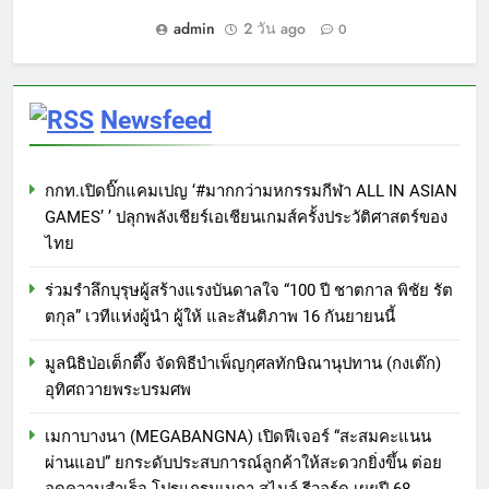
admin
2 วัน ago
0
Newsfeed
กกท.เปิดบิ๊กแคมเปญ ‘#มากกว่ามหกรรมกีฬา ALL IN ASIAN
GAMES’ ’ ปลุกพลังเชียร์เอเชียนเกมส์ครั้งประวัติศาสตร์ของ
ไทย
ร่วมรำลึกบุรุษผู้สร้างแรงบันดาลใจ “100 ปี ชาตกาล พิชัย รัต
ตกุล” เวทีแห่งผู้นำ ผู้ให้ และสันติภาพ 16 กันยายนนี้
มูลนิธิป่อเต็กตึ๊ง จัดพิธีบำเพ็ญกุศลทักษิณานุปทาน (กงเต๊ก)
อุทิศถวายพระบรมศพ
เมกาบางนา (MEGABANGNA) เปิดฟีเจอร์ “สะสมคะแนน
ผ่านแอป” ยกระดับประสบการณ์ลูกค้าให้สะดวกยิ่งขึ้น ต่อย