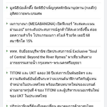
มูลนิธิป่อเต็กตึ๊ง จัดพิธีบำเพ็ญกุศลทักษิณานุปทาน (กงเต๊ก)
อุทิศถวายพระบรมศพ
เมกาบางนา (MEGABANGNA) เปิดฟีเจอร์ “สะสมคะแนน
ผ่านแอป” ยกระดับประสบการณ์ลูกค้าให้สะดวกยิ่งขึ้น ต่อย
อดความสำเร็จ โปรแกรมเมกา สไมล์ รีวอร์ด เผยปี 68
สมาชิกโต 15%
ททท. จับมือธนบุรีพานิช เปิดประสบการณ์ Exclusive “Soul
of Central: Beyond the River Rymes” พาเที่ยวเส้นทาง
อารยธรรมสายน้ำ กรุงเทพฯ–พระนครศรีอยุธยา
TITONI และ UKT ฉลอง 38 ปีแห่งการเป็นพันธมิตร และ
ความสัมพันธ์อันยั่งยืนระหว่างแบรนด์นาฬิกาสวิสกับผู้แทน
จำหน่ายในประเทศไทย พร้อมเปิดบทบาทใหม่ของแบรนด์
ผ่านทายาทรุ่นที่ 4 ของ TITONI และผู้บริหารเจเนอเรชันใหม่
ของ UKT ในประเทศไทย
ปฏิรูปภาษีบุหรี่ต้องถึงจุดเปลี่ยน สมาคมการค้ายาสูบไทย