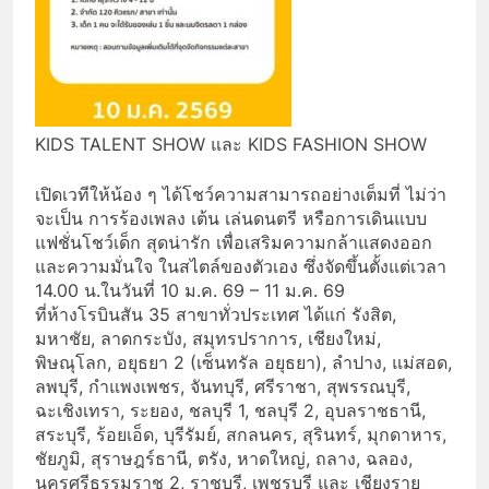
KIDS TALENT SHOW และ KIDS FASHION SHOW
เปิดเวทีให้น้อง ๆ ได้โชว์ความสามารถอย่างเต็มที่ ไม่ว่า
จะเป็น การร้องเพลง เต้น เล่นดนตรี หรือการเดินแบบ
แฟชั่นโชว์เด็ก สุดน่ารัก เพื่อเสริมความกล้าแสดงออก
และความมั่นใจ ในสไตล์ของตัวเอง ซึ่งจัดขึ้นตั้งแต่เวลา
14.00 น.ในวันที่ 10 ม.ค. 69 – 11 ม.ค. 69
ที่ห้างโรบินสัน 35 สาขาทั่วประเทศ ได้แก่ รังสิต,
มหาชัย, ลาดกระบัง, สมุทรปราการ, เชียงใหม่,
พิษณุโลก, อยุธยา 2 (เซ็นทรัล อยุธยา), ลำปาง, แม่สอด,
ลพบุรี, กำแพงเพชร, จันทบุรี, ศรีราชา, สุพรรณบุรี,
ฉะเชิงเทรา, ระยอง, ชลบุรี 1, ชลบุรี 2, อุบลราชธานี,
สระบุรี, ร้อยเอ็ด, บุรีรัมย์, สกลนคร, สุรินทร์, มุกดาหาร,
ชัยภูมิ, สุราษฎร์ธานี, ตรัง, หาดใหญ่, ถลาง, ฉลอง,
นครศรีธรรมราช 2, ราชบุรี, เพชรบุรี และ เชียงราย