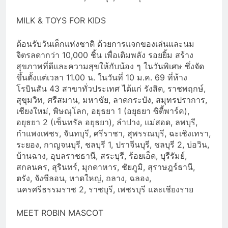
MILK & TOYS FOR KIDS
ต้อนรับวันเด็กแห่งชาติ ด้วยการแจกของเล่นและนม
จิตรลดากว่า 10,000 ชิ้น เพื่อเติมพลัง รอยยิ้ม สร้าง
สุขภาพที่ดีและความสุขให้กับน้อง ๆ ในวันพิเศษ ซึ่งจัด
ขึ้นตั้งแต่เวลา 11.00 น. ในวันที่ 10 ม.ค. 69 ที่ห้าง
โรบินสัน 43 สาขาทั่วประเทศ ได้แก่ รังสิต, ราชพฤกษ์,
สุขุมวิท, ศรีสมาน, มหาชัย, ลาดกระบัง, สมุทรปราการ,
เชียงใหม่, พิษณุโลก, อยุธยา 1 (อยุธยา ซิตี้พาร์ค),
อยุธยา 2 (เซ็นทรัล อยุธยา), ลำปาง, แม่สอด, ลพบุรี,
กำแพงเพชร, จันทบุรี, ศรีราชา, สุพรรณบุรี, ฉะเชิงเทรา,
ระยอง, กาญจนบุรี, ชลบุรี 1, ปราจีนบุรี, ชลบุรี 2, บ่อวิน,
บ้านฉาง, อุบลราชธานี, สระบุรี, ร้อยเอ็ด, บุรีรัมย์,
สกลนคร, สุรินทร์, มุกดาหาร, ชัยภูมิ, สุราษฎร์ธานี,
ตรัง, จังซีลอน, หาดใหญ่, ถลาง, ฉลอง,
นครศรีธรรมราช 2, ราชบุรี, เพชรบุรี และเชียงราย
MEET ROBIN MASCOT