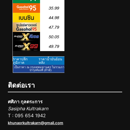
5
ททท. ประกาศความสำเร็จ Village
to the World Season 5 ผนึก 9
พันธมิตร ขับเคลื่อน ESG Tourism
PR
สืบสานพระราชปณิธาน สร้าง
คุณค่าการท่องเที่ยวไทยอย่างยั่งยืน
6
เหิงลี่ แมนูแฟคเจอริ่ง เทคโนโลยี
(ไทยแลนด์) เปิดโรงงานแห่งใหม่
ในชลบุรี เดินหน้าขยายฐานการ
PR
ผลิตสู่เอเชียตะวันออกเฉียงใต้
ติดต่อเรา
เสริมแกร่งยุทธศาสตร์ระดับโลก
7
TECNO ประกาศทรานส์ฟอร์มจาก
ศศิภา กุลตระการ
เกมมิ่งโฟน สู่ไลฟ์สไตล์แฟชั่นไอ
Sasipha Kultrakarn
เท็ม เสิร์ฟใหญ่ปักหมุดแลนมาร์ค
PR
T : 095 654 1942
ใหม่กลางสถานี MRT วาง POVA 8
khunaorkultrakarn@gmail.com
Series จุดเริ่มต้นครั้งสำคัญ
8