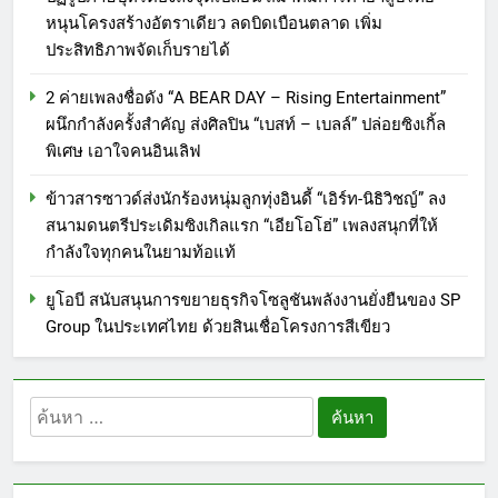
หนุนโครงสร้างอัตราเดียว ลดบิดเบือนตลาด เพิ่ม
ประสิทธิภาพจัดเก็บรายได้
2 ค่ายเพลงชื่อดัง “A BEAR DAY – Rising Entertainment”
ผนึกกำลังครั้งสำคัญ ส่งศิลปิน “เบสท์ – เบลล์” ปล่อยซิงเกิ้ล
พิเศษ เอาใจคนอินเลิฟ
ข้าวสารซาวด์ส่งนักร้องหนุ่มลูกทุ่งอินดี้ “เอิร์ท-นิธิวิชญ์” ลง
สนามดนตรีประเดิมซิงเกิลแรก “เอียโอโฮ่” เพลงสนุกที่ให้
กำลังใจทุกคนในยามท้อแท้
ยูโอบี สนับสนุนการขยายธุรกิจโซลูชันพลังงานยั่งยืนของ SP
Group ในประเทศไทย ด้วยสินเชื่อโครงการสีเขียว
ค้นหา
สำหรับ: