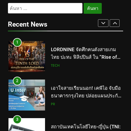
434 วันแห่งการรอคอย มูลนิธิ
ค้นหา
“เพจอีจัน” ส่งมอบ โรงเรียนเด็ก
สำหรับ:
พิเศษทองผาภูมิ ให้กระทรวง
PR
Recent News
ศึกษาธิการ ส่งต่อโอกาสทางการ
ศึกษาให้เด็กพิเศษกว่า 100 คน ใช้
1
เวลา 434 วัน เปลี่ยนพื้นที่ว่างเปล่า
LORDNINE จัดศึกคนดังสายเกม
ให้กลายเป็นโรงเรียนแห่งความหวัง
ไทย ปะทะ ฟิลิปปินส์ ใน “Rise of
the Tenth Lord” เปิดสงครามกิลด์
TECH
ข้ามประเทศ ฉลองเซิร์ฟเวอร์ใหม่
เฮเลนา
2
เอาใจสายเรียนนอก! เคพีไอ จับมือ
ธนาคารกรุงไทย ปล่อยแผนประกัน
“GEN U INTER” ยกระดับความ
PR
คุ้มครองค่ารักษาเจ็บป่วย-อุบัติเหตุ
สูงสุด 5 ล้าน มีแผนประกันเลือกได้
3
3-25 เดือน
สถาบันเทคโนโลยีไทย-ญี่ปุ่น (TNI:
Thai-Nichi) ฉลองครบรอบ 19ปี จัด