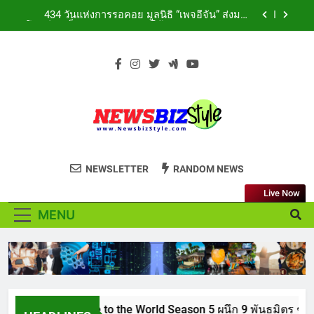
Skip
กลางสถานี MRT วาง POVA 8 Series จุดเริ่มต้นครั้ง
434 วันแห่งการรอคอย มูลนิธิ “เพจอีจัน” ส่งมอบ
สำคัญ
to
โรงเรียนเด็กพิเศษทองผาภูมิ ให้กระทรวงศึกษาธิการ
ส่งต่อโอกาสทางการศึกษาให้เด็กพิเศษกว่า 100 คน
content
ททท. ประกาศความสำเร็จ Village to the World
ใช้เวลา 434 วัน เปลี่ยนพื้นที่ว่างเปล่าให้กลายเป็น
Season 5 ผนึก 9 พันธมิตร ขับเคลื่อน ESG Tourism
โรงเรียนแห่งความหวัง
สืบสานพระราชปณิธาน สร้างคุณค่าการท่องเที่ยวไทย
เหิงลี่ แมนูแฟคเจอริ่ง เทคโนโลยี (ไทยแลนด์) เปิด
อย่างยั่งยืน
โรงงานแห่งใหม่ในชลบุรี เดินหน้าขยายฐานการผลิตสู่
เอเชียตะวันออกเฉียงใต้ เสริมแกร่งยุทธศาสตร์ระดับ
TECNO ประกาศทรานส์ฟอร์มจากเกมมิ่งโฟน สู่ไลฟ์
โลก
สไตล์แฟชั่นไอเท็ม เสิร์ฟใหญ่ปักหมุดแลนมาร์คใหม่
กลางสถานี MRT วาง POVA 8 Series จุดเริ่มต้นครั้ง
434 วันแห่งการรอคอย มูลนิธิ “เพจอีจัน” ส่งมอบ
สำคัญ
NEWSBIZSTYLE
โรงเรียนเด็กพิเศษทองผาภูมิ ให้กระทรวงศึกษาธิการ
See the difference thing in Lifestyle to
ส่งต่อโอกาสทางการศึกษาให้เด็กพิเศษกว่า 100 คน
NEWSLETTER
RANDOM NEWS
ใช้เวลา 434 วัน เปลี่ยนพื้นที่ว่างเปล่าให้กลายเป็น
Business
โรงเรียนแห่งความหวัง
Live Now
MENU
มสำเร็จ Village to the World Season 5 ผนึก 9 พันธมิตร ขับเค