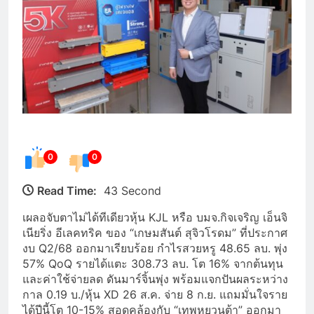
0
0
Read Time:
43 Second
เผลอจับตาไม่ได้ทีเดียวหุ้น KJL หรือ บมจ.กิจเจริญ เอ็นจิ
เนียริ่ง อีเลคทริค ของ “เกษมสันต์ สุจิวโรดม” ที่ประกาศ
งบ Q2/68 ออกมาเรียบร้อย กำไรสวยหรู 48.65 ลบ. พุ่ง
57% QoQ รายได้แตะ 308.73 ลบ. โต 16% จากต้นทุน
และค่าใช้จ่ายลด ดันมาร์จิ้นพุ่ง พร้อมแจกปันผลระหว่าง
กาล 0.19 บ./หุ้น XD 26 ส.ค. จ่าย 8 ก.ย. แถมมั่นใจราย
ได้ปีนี้โต 10-15% สอดคล้องกับ “เทพหยวนต้า” ออกมา