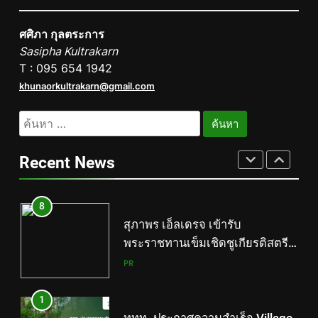
6
ศศิภา กุลตระการ
กงสุลใหญ่กิตติมศักดิ์ราชอาณา
Sasipha Kultrakarn
จักรเลโซโท ผนึกกำลังภริยา “มา
T : 095 654 1942
ดามจอย” อวัสดา จับมือโรงเรียน
PR
khunaorkultrakarn@gmail.com
รัตนโกสินทร์สมโภชน์ บางขุนเทียน
สร้าง “ทูตวัฒนธรรม” รุ่นใหม่ พา
7
ค้นหา
โขนเยาวชนไทยสู่เวทีโลก
การท่องเที่ยวแห่งประเทศไทย
สำหรับ:
สำนักงานมุมไบ เดินหน้ากลยุทธ์
Recent News
Partnership 360° ผนึก Team
PR
Thailand ขยายฐานตลาดอินเดีย
ใต้–ศรีลังกา ผลักดันไทยสู่ Top of
8
Mind Destination และกระตุ้นการ
สุภาพร เอ็ลเดรจ เข้ารับ
เดินทางของนักท่องเที่ยวในช่วง
พระราชทานเข็มเชิดชูเกียรติสตรี
ครึ่งปีหลัง 2569
ไทยดีเด่น ประจำปี 2569 จาก
PR
สมเด็จพระนางเจ้าฯ พระบรมราชินี
1