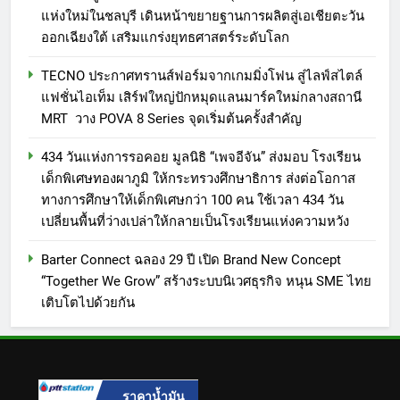
แห่งใหม่ในชลบุรี เดินหน้าขยายฐานการผลิตสู่เอเชียตะวัน
โขนเยาวชนไทยสู่เวทีโลก
การท่องเที่ยวแห่งประเทศไทย
ออกเฉียงใต้ เสริมแกร่งยุทธศาสตร์ระดับโลก
สำนักงานมุมไบ เดินหน้ากลยุทธ์
Partnership 360° ผนึก Team
PR
TECNO ประกาศทรานส์ฟอร์มจากเกมมิ่งโฟน สู่ไลฟ์สไตล์
Thailand ขยายฐานตลาดอินเดีย
แฟชั่นไอเท็ม เสิร์ฟใหญ่ปักหมุดแลนมาร์คใหม่กลางสถานี
ใต้–ศรีลังกา ผลักดันไทยสู่ Top of
8
MRT วาง POVA 8 Series จุดเริ่มต้นครั้งสำคัญ
Mind Destination และกระตุ้นการ
สุภาพร เอ็ลเดรจ เข้ารับ
434 วันแห่งการรอคอย มูลนิธิ “เพจอีจัน” ส่งมอบ โรงเรียน
เดินทางของนักท่องเที่ยวในช่วง
พระราชทานเข็มเชิดชูเกียรติสตรี
เด็กพิเศษทองผาภูมิ ให้กระทรวงศึกษาธิการ ส่งต่อโอกาส
ครึ่งปีหลัง 2569
ไทยดีเด่น ประจำปี 2569 จาก
PR
ทางการศึกษาให้เด็กพิเศษกว่า 100 คน ใช้เวลา 434 วัน
สมเด็จพระนางเจ้าฯ พระบรมราชินี
เปลี่ยนพื้นที่ว่างเปล่าให้กลายเป็นโรงเรียนแห่งความหวัง
1
ททท. ประกาศความสำเร็จ Village
Barter Connect ฉลอง 29 ปี เปิด Brand New Concept
to the World Season 5 ผนึก 9
“Together We Grow” สร้างระบบนิเวศธุรกิจ หนุน SME ไทย
เติบโตไปด้วยกัน
พันธมิตร ขับเคลื่อน ESG Tourism
PR
สืบสานพระราชปณิธาน สร้าง
คุณค่าการท่องเที่ยวไทยอย่างยั่งยืน
2
เหิงลี่ แมนูแฟคเจอริ่ง เทคโนโลยี
(ไทยแลนด์) เปิดโรงงานแห่งใหม่