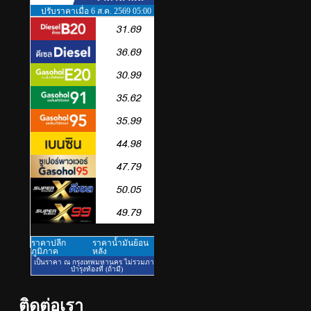
ในชลบุรี เดินหน้าขยายฐานการ
PR
ผลิตสู่เอเชียตะวันออกเฉียงใต้
เสริมแกร่งยุทธศาสตร์ระดับโลก
3
TECNO ประกาศทรานส์ฟอร์มจาก
เกมมิ่งโฟน สู่ไลฟ์สไตล์แฟชั่นไอ
เท็ม เสิร์ฟใหญ่ปักหมุดแลนมาร์ค
PR
ใหม่กลางสถานี MRT วาง POVA 8
Series จุดเริ่มต้นครั้งสำคัญ
4
434 วันแห่งการรอคอย มูลนิธิ
“เพจอีจัน” ส่งมอบ โรงเรียนเด็ก
พิเศษทองผาภูมิ ให้กระทรวง
PR
ศึกษาธิการ ส่งต่อโอกาสทางการ
ศึกษาให้เด็กพิเศษกว่า 100 คน ใช้
5
เวลา 434 วัน เปลี่ยนพื้นที่ว่างเปล่า
Barter Connect ฉลอง 29 ปี เปิด
ให้กลายเป็นโรงเรียนแห่งความหวัง
Brand New Concept “Together
We Grow” สร้างระบบนิเวศธุรกิจ
PR
ติดต่อเรา
หนุน SME ไทยเติบโตไปด้วยกัน