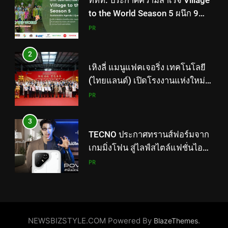
ททท. ประกาศความสำเร็จ Village
to the World Season 5 ผนึก 9
พันธมิตร ขับเคลื่อน ESG Tourism
PR
สืบสานพระราชปณิธาน สร้าง
คุณค่าการท่องเที่ยวไทยอย่างยั่งยืน
2
เหิงลี่ แมนูแฟคเจอริ่ง เทคโนโลยี
(ไทยแลนด์) เปิดโรงงานแห่งใหม่
ในชลบุรี เดินหน้าขยายฐานการ
PR
ผลิตสู่เอเชียตะวันออกเฉียงใต้
เสริมแกร่งยุทธศาสตร์ระดับโลก
3
TECNO ประกาศทรานส์ฟอร์มจาก
เกมมิ่งโฟน สู่ไลฟ์สไตล์แฟชั่นไอ
เท็ม เสิร์ฟใหญ่ปักหมุดแลนมาร์ค
PR
ใหม่กลางสถานี MRT วาง POVA 8
Series จุดเริ่มต้นครั้งสำคัญ
4
434 วันแห่งการรอคอย มูลนิธิ
“เพจอีจัน” ส่งมอบ โรงเรียนเด็ก
NEWSBIZSTYLE.COM Powered By
.
BlazeThemes