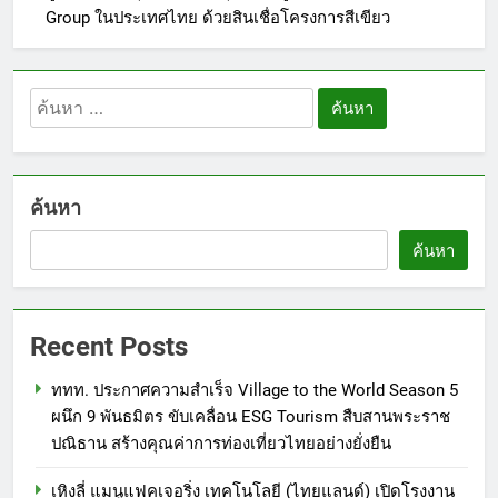
Group ในประเทศไทย ด้วยสินเชื่อโครงการสีเขียว
ค้นหา
สำหรับ:
5
ค้นหา
Barter Connect ฉลอง 29 ปี เปิด
ค้นหา
Brand New Concept “Together
We Grow” สร้างระบบนิเวศธุรกิจ
PR
หนุน SME ไทยเติบโตไปด้วยกัน
Recent Posts
6
กงสุลใหญ่กิตติมศักดิ์ราชอาณา
ททท. ประกาศความสำเร็จ Village to the World Season 5
จักรเลโซโท ผนึกกำลังภริยา “มา
ผนึก 9 พันธมิตร ขับเคลื่อน ESG Tourism สืบสานพระราช
ดามจอย” อวัสดา จับมือโรงเรียน
PR
ปณิธาน สร้างคุณค่าการท่องเที่ยวไทยอย่างยั่งยืน
รัตนโกสินทร์สมโภชน์ บางขุนเทียน
เหิงลี่ แมนูแฟคเจอริ่ง เทคโนโลยี (ไทยแลนด์) เปิดโรงงาน
สร้าง “ทูตวัฒนธรรม” รุ่นใหม่ พา
7