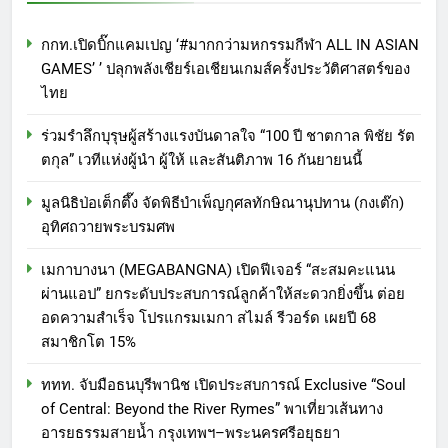
กกท.เปิดบิ๊กแคมเปญ ‘#มากกว่ามหกรรมกีฬา ALL IN ASIAN
GAMES’ ’ ปลุกพลังเชียร์เอเชียนเกมส์ครั้งประวัติศาสตร์ของ
ไทย
ร่วมรำลึกบุรุษผู้สร้างแรงบันดาลใจ “100 ปี ชาตกาล พิชัย รัต
ตกุล” เวทีแห่งผู้นำ ผู้ให้ และสันติภาพ 16 กันยายนนี้
มูลนิธิป่อเต็กตึ๊ง จัดพิธีบำเพ็ญกุศลทักษิณานุปทาน (กงเต๊ก)
อุทิศถวายพระบรมศพ
เมกาบางนา (MEGABANGNA) เปิดฟีเจอร์ “สะสมคะแนน
ผ่านแอป” ยกระดับประสบการณ์ลูกค้าให้สะดวกยิ่งขึ้น ต่อย
อดความสำเร็จ โปรแกรมเมกา สไมล์ รีวอร์ด เผยปี 68
สมาชิกโต 15%
ททท. จับมือธนบุรีพานิช เปิดประสบการณ์ Exclusive “Soul
of Central: Beyond the River Rymes” พาเที่ยวเส้นทาง
อารยธรรมสายน้ำ กรุงเทพฯ–พระนครศรีอยุธยา