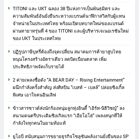
TITONI และ UKT ฉลอง 38 ปีแห่งการเป็นพันธมิตร และ
ความสัมพันธ์อันยั่งยืนระหว่างแบรนด์นาฬิกาสวิสกับผู้แทน
จำหน่ายในประเทศไทย พร้อมเปิดบทบาทใหม่ของแบรนด์
ผ่านทายาทรุ่นที่ 4 ของ TITONI และผู้บริหารเจเนอเรชันใหม่
ของ UKT ในประเทศไทย
ปฏิรูปภาษีบุหรี่ต้องถึงจุดเปลี่ยน สมาคมการค้ายาสูบไทย
หนุนโครงสร้างอัตราเดียว ลดบิดเบือนตลาด เพิ่ม
ประสิทธิภาพจัดเก็บรายได้
2 ค่ายเพลงชื่อดัง “A BEAR DAY – Rising Entertainment”
ผนึกกำลังครั้งสำคัญ ส่งศิลปิน “เบสท์ – เบลล์” ปล่อยซิงเกิ้ล
พิเศษ เอาใจคนอินเลิฟ
ข้าวสารซาวด์ส่งนักร้องหนุ่มลูกทุ่งอินดี้ “เอิร์ท-นิธิวิชญ์” ลง
สนามดนตรีประเดิมซิงเกิลแรก “เอียโอโฮ่” เพลงสนุกที่ให้
กำลังใจทุกคนในยามท้อแท้
ยูโอบี สนับสนุนการขยายธุรกิจโซลูชันพลังงานยั่งยืนของ SP