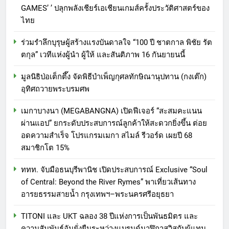
GAMES’ ’ ปลุกพลังเชียร์เอเชียนเกมส์ครั้งประวัติศาสตร์ของ
ไทย
ร่วมรำลึกบุรุษผู้สร้างแรงบันดาลใจ “100 ปี ชาตกาล พิชัย รัต
ตกุล” เวทีแห่งผู้นำ ผู้ให้ และสันติภาพ 16 กันยายนนี้
มูลนิธิป่อเต็กตึ๊ง จัดพิธีบำเพ็ญกุศลทักษิณานุปทาน (กงเต๊ก)
อุทิศถวายพระบรมศพ
เมกาบางนา (MEGABANGNA) เปิดฟีเจอร์ “สะสมคะแนน
ผ่านแอป” ยกระดับประสบการณ์ลูกค้าให้สะดวกยิ่งขึ้น ต่อย
อดความสำเร็จ โปรแกรมเมกา สไมล์ รีวอร์ด เผยปี 68
สมาชิกโต 15%
ททท. จับมือธนบุรีพานิช เปิดประสบการณ์ Exclusive “Soul
of Central: Beyond the River Rymes” พาเที่ยวเส้นทาง
อารยธรรมสายน้ำ กรุงเทพฯ–พระนครศรีอยุธยา
TITONI และ UKT ฉลอง 38 ปีแห่งการเป็นพันธมิตร และ
ความสัมพันธ์อันยั่งยืนระหว่างแบรนด์นาฬิกาสวิสกับผู้แทน