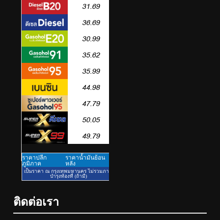
5
เหิงลี่ แมนูแฟคเจอริ่ง เทคโนโลยี
(ไทยแลนด์) เปิดโรงงานแห่งใหม่
ในชลบุรี เดินหน้าขยายฐานการ
PR
ผลิตสู่เอเชียตะวันออกเฉียงใต้
เสริมแกร่งยุทธศาสตร์ระดับโลก
6
TECNO ประกาศทรานส์ฟอร์มจาก
เกมมิ่งโฟน สู่ไลฟ์สไตล์แฟชั่นไอ
เท็ม เสิร์ฟใหญ่ปักหมุดแลนมาร์ค
PR
ติดต่อเรา
ใหม่กลางสถานี MRT วาง POVA 8
Series จุดเริ่มต้นครั้งสำคัญ
7