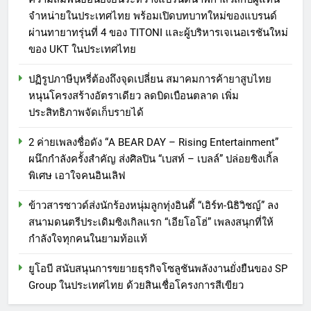
จำหน่ายในประเทศไทย พร้อมเปิดบทบาทใหม่ของแบรนด์
ผ่านทายาทรุ่นที่ 4 ของ TITONI และผู้บริหารเจเนอเรชันใหม่
ของ UKT ในประเทศไทย
ปฏิรูปภาษีบุหรี่ต้องถึงจุดเปลี่ยน สมาคมการค้ายาสูบไทย
หนุนโครงสร้างอัตราเดียว ลดบิดเบือนตลาด เพิ่ม
ประสิทธิภาพจัดเก็บรายได้
2 ค่ายเพลงชื่อดัง “A BEAR DAY – Rising Entertainment”
ผนึกกำลังครั้งสำคัญ ส่งศิลปิน “เบสท์ – เบลล์” ปล่อยซิงเกิ้ล
พิเศษ เอาใจคนอินเลิฟ
ข้าวสารซาวด์ส่งนักร้องหนุ่มลูกทุ่งอินดี้ “เอิร์ท-นิธิวิชญ์” ลง
สนามดนตรีประเดิมซิงเกิลแรก “เอียโอโฮ่” เพลงสนุกที่ให้
กำลังใจทุกคนในยามท้อแท้
ยูโอบี สนับสนุนการขยายธุรกิจโซลูชันพลังงานยั่งยืนของ SP
Group ในประเทศไทย ด้วยสินเชื่อโครงการสีเขียว