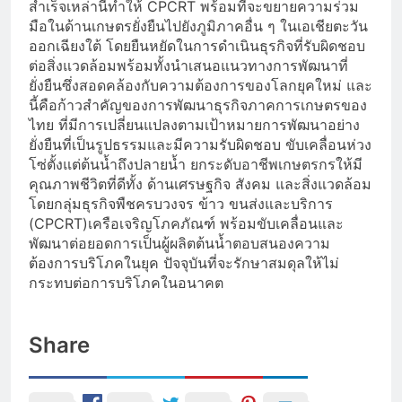
สำเร็จเหล่านี้ทำให้ CPCRT พร้อมที่จะขยายความร่วม
มือในด้านเกษตรยั่งยืนไปยังภูมิภาคอื่น ๆ ในเอเชียตะวัน
ออกเฉียงใต้ โดยยืนหยัดในการดำเนินธุรกิจที่รับผิดชอบ
ต่อสิ่งแวดล้อมพร้อมทั้งนำเสนอแนวทางการพัฒนาที่
ยั่งยืนซึ่งสอดคล้องกับความต้องการของโลกยุคใหม่ และ
นี้คือก้าวสำคัญของการพัฒนาธุรกิจภาคการเกษตรของ
ไทย ที่มีการเปลี่ยนแปลงตามเป้าหมายการพัฒนาอย่าง
ยั่งยืนที่เป็นรูปธรรมและมีความรับผิดชอบ ขับเคลื่อนห่วง
โซ่ตั้งแต่ต้นน้ำถึงปลายน้ำ ยกระดับอาชีพเกษตรกรให้มี
คุณภาพชีวิตที่ดีทั้ง ด้านเศรษฐกิจ สังคม และสิ่งแวดล้อม
โดยกลุ่มธุรกิจพืชครบวงจร ข้าว ขนส่งและบริการ
(CPCRT)เครือเจริญโภคภัณฑ์ พร้อมขับเคลื่อนและ
พัฒนาต่อยอดการเป็นผู้ผลิตต้นน้ำตอบสนองความ
ต้องการบริโภคในยุค ปัจจุบันที่จะรักษาสมดุลให้ไม่
กระทบต่อการบริโภคในอนาคต
Share