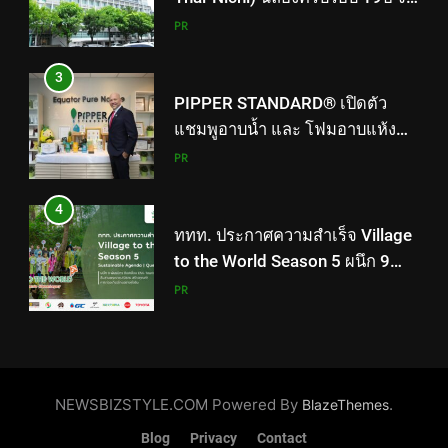
งาน “TNI Day 2026” ประกาศ
PR
ความเป็นผู้นำด้านสถาบันการ
ศึกษา ที่มุ่งมั่น พร้อมพัฒนาและ
3
ปรับปรุงอย่างต่อเนื่อง
PIPPER STANDARD® เปิดตัว
แชมพูอาบน้ำ และ โฟมอาบแห้ง
สัตว์เลี้ยง ชูนวัตกรรมพลัง
PR
ธรรมชาติ “Zero-Residue” เลียขน
ได้ ปลอดภัย ไร้สารตกค้าง
4
ททท. ประกาศความสำเร็จ Village
to the World Season 5 ผนึก 9
พันธมิตร ขับเคลื่อน ESG Tourism
PR
สืบสานพระราชปณิธาน สร้าง
คุณค่าการท่องเที่ยวไทยอย่างยั่งยืน
5
เหิงลี่ แมนูแฟคเจอริ่ง เทคโนโลยี
(ไทยแลนด์) เปิดโรงงานแห่งใหม่
NEWSBIZSTYLE.COM Powered By
.
BlazeThemes
ในชลบุรี เดินหน้าขยายฐานการ
PR
Blog
Privacy
Contact
ผลิตสู่เอเชียตะวันออกเฉียงใต้