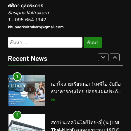
ศศิภา กุลตระการ
434 วันแห่งการรอคอย มูลนิธิ
Sasipha Kultrakarn
“เพจอีจัน” ส่งมอบ โรงเรียนเด็ก
T : 095 654 1942
พิเศษทองผาภูมิ ให้กระทรวง
PR
khunaorkultrakarn@gmail.com
ศึกษาธิการ ส่งต่อโอกาสทางการ
ศึกษาให้เด็กพิเศษกว่า 100 คน ใช้
8
ค้นหา
เวลา 434 วัน เปลี่ยนพื้นที่ว่างเปล่า
Barter Connect ฉลอง 29 ปี เปิด
สำหรับ:
ให้กลายเป็นโรงเรียนแห่งความหวัง
Brand New Concept “Together
Recent News
We Grow” สร้างระบบนิเวศธุรกิจ
PR
หนุน SME ไทยเติบโตไปด้วยกัน
1
เอาใจสายเรียนนอก! เคพีไอ จับมือ
ธนาคารกรุงไทย ปล่อยแผนประกัน
“GEN U INTER” ยกระดับความ
PR
คุ้มครองค่ารักษาเจ็บป่วย-อุบัติเหตุ
สูงสุด 5 ล้าน มีแผนประกันเลือกได้
2
3-25 เดือน
สถาบันเทคโนโลยีไทย-ญี่ปุ่น (TNI:
Thai-Nichi) ฉลองครบรอบ 19ปี จัด