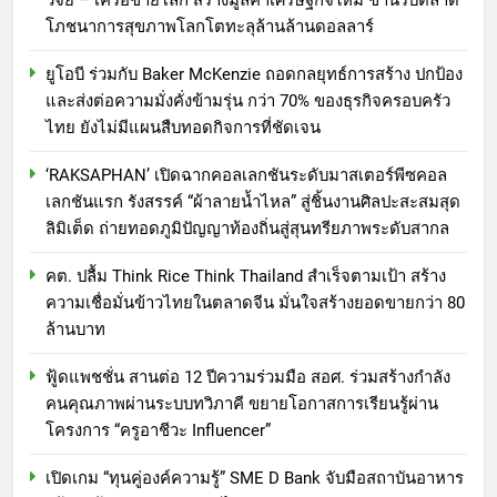
วิจัย – เครือข่ายโลก สร้างมูลค่าเศรษฐกิจใหม่ ขานรับตลาด
โภชนาการสุขภาพโลกโตทะลุล้านล้านดอลลาร์
ยูโอบี ร่วมกับ Baker McKenzie ถอดกลยุทธ์การสร้าง ปกป้อง
และส่งต่อความมั่งคั่งข้ามรุ่น กว่า 70% ของธุรกิจครอบครัว
ไทย ยังไม่มีแผนสืบทอดกิจการที่ชัดเจน
‘RAKSAPHAN’ เปิดฉากคอลเลกชันระดับมาสเตอร์พีซคอล
เลกชันแรก รังสรรค์ “ผ้าลายน้ำไหล” สู่ชิ้นงานศิลปะสะสมสุด
ลิมิเต็ด ถ่ายทอดภูมิปัญญาท้องถิ่นสู่สุนทรียภาพระดับสากล
คต. ปลื้ม Think Rice Think Thailand สำเร็จตามเป้า สร้าง
ความเชื่อมั่นข้าวไทยในตลาดจีน มั่นใจสร้างยอดขายกว่า 80
ล้านบาท
ฟู้ดแพชชั่น สานต่อ 12 ปีความร่วมมือ สอศ. ร่วมสร้างกำลัง
คนคุณภาพผ่านระบบทวิภาคี ขยายโอกาสการเรียนรู้ผ่าน
โครงการ “ครูอาชีวะ Influencer”
เปิดเกม “ทุนคู่องค์ความรู้” SME D Bank จับมือสถาบันอาหาร