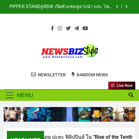
Skip
เป็นผู้นำด้านสถาบันการศึกษา ที่มุ่งมั่น พร้อมพัฒนา
PIPPER STANDARD® เปิดตัวแชมพูอาบน้ำ และ โฟม
และปรับปรุงอย่างต่อเนื่อง
to
อาบแห้งสัตว์เลี้ยง ชูนวัตกรรมพลังธรรมชาติ “Zero-
Residue” เลียขนได้ ปลอดภัย ไร้สารตกค้าง
content
LORDNINE จัดศึกคนดังสายเกม ไทย ปะทะ ฟิลิปปินส์
ใน “Rise of the Tenth Lord” เปิดสงครามกิลด์ข้าม
ประเทศ ฉลองเซิร์ฟเวอร์ใหม่ เฮเลนา
เอาใจสายเรียนนอก! เคพีไอ จับมือ ธนาคารกรุงไทย
ปล่อยแผนประกัน “GEN U INTER” ยกระดับความ
คุ้มครองค่ารักษาเจ็บป่วย-อุบัติเหตุสูงสุด 5 ล้าน มีแผน
สถาบันเทคโนโลยีไทย-ญี่ปุ่น (TNI: Thai-Nichi) ฉลอง
ประกันเลือกได้ 3-25 เดือน
ครบรอบ 19ปี จัดงาน “TNI Day 2026” ประกาศความ
เป็นผู้นำด้านสถาบันการศึกษา ที่มุ่งมั่น พร้อมพัฒนา
PIPPER STANDARD® เปิดตัวแชมพูอาบน้ำ และ โฟม
และปรับปรุงอย่างต่อเนื่อง
NEWSBIZSTYLE
อาบแห้งสัตว์เลี้ยง ชูนวัตกรรมพลังธรรมชาติ “Zero-
See the difference thing in Lifestyle to
Residue” เลียขนได้ ปลอดภัย ไร้สารตกค้าง
NEWSLETTER
RANDOM NEWS
Business
Live Now
MENU
LORDNINE จัดศึกคนดังสายเกม ไทย ปะทะ ฟิลิปป