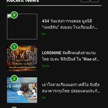
Recent News
เท็ม เสิร์ฟใหญ่ปักหมุดแลนมาร์ค
PR
ใหม่กลางสถานี MRT วาง POVA 8
Series จุดเริ่มต้นครั้งสำคัญ
8
434 วันแห่งการรอคอย มูลนิธิ
“เพจอีจัน” ส่งมอบ โรงเรียนเด็ก
พิเศษทองผาภูมิ ให้กระทรวง
PR
ศึกษาธิการ ส่งต่อโอกาสทางการ
ศึกษาให้เด็กพิเศษกว่า 100 คน ใช้
1
เวลา 434 วัน เปลี่ยนพื้นที่ว่างเปล่า
LORDNINE จัดศึกคนดังสายเกม
ให้กลายเป็นโรงเรียนแห่งความหวัง
ไทย ปะทะ ฟิลิปปินส์ ใน “Rise of
the Tenth Lord” เปิดสงครามกิลด์
TECH
ข้ามประเทศ ฉลองเซิร์ฟเวอร์ใหม่
เฮเลนา
2
เอาใจสายเรียนนอก! เคพีไอ จับมือ
ธนาคารกรุงไทย ปล่อยแผนประกัน
“GEN U INTER” ยกระดับความ
PR
คุ้มครองค่ารักษาเจ็บป่วย-อุบัติเหตุ