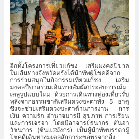
อีกทั้งโครงการเที่ยวแก้ชง เสริมมงคลปีขาล
ในเส้นทางจังหวัดตรังได้นำทัพผู้โชคดีจาก
การร่วมสนุกในกิจกรรมเที่ยวแก้ชง เสริม
มงคลปีขาลร่วมเดินทางสัมผัสประสบการณ์มู
เตลูรูปแบบใหม่ ด้วยการเดินทางท่องเที่ยวรับ
พลังจากธรรมชาติเสริมดวงชะตาทั้ง 5 ธาตุ
ซึ่งจะช่วยเสริมดวงชะตาด้านการงาน การ
เงิน ความรัก อำนาจบารมี สุขภาพ การเรียน
และการเจรจา โดยมีอาจารย์ธนากร ตันอา
วัชนการ (ซินแสมังกร) เป็นผู้นำทัพบรรดาผู้
โชคดีเดินทางมูเตลูสักการะขอพรจากสิ่ง