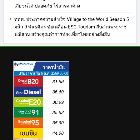
ศึกษาธิการ ส่งต่อโอกาสทางการ
เลียขนได้ ปลอดภัย ไร้สารตกค้าง
ศึกษาให้เด็กพิเศษกว่า 100 คน ใช้
1
เวลา 434 วัน เปลี่ยนพื้นที่ว่างเปล่า
LORDNINE จัดศึกคนดังสายเกม
ททท. ประกาศความสำเร็จ Village to the World Season 5
ให้กลายเป็นโรงเรียนแห่งความหวัง
ไทย ปะทะ ฟิลิปปินส์ ใน “Rise of
ผนึก 9 พันธมิตร ขับเคลื่อน ESG Tourism สืบสานพระราช
ปณิธาน สร้างคุณค่าการท่องเที่ยวไทยอย่างยั่งยืน
the Tenth Lord” เปิดสงครามกิลด์
TECH
ข้ามประเทศ ฉลองเซิร์ฟเวอร์ใหม่
เฮเลนา
2
เอาใจสายเรียนนอก! เคพีไอ จับมือ
ธนาคารกรุงไทย ปล่อยแผนประกัน
“GEN U INTER” ยกระดับความ
PR
คุ้มครองค่ารักษาเจ็บป่วย-อุบัติเหตุ
สูงสุด 5 ล้าน มีแผนประกันเลือกได้
3
3-25 เดือน
สถาบันเทคโนโลยีไทย-ญี่ปุ่น (TNI:
Thai-Nichi) ฉลองครบรอบ 19ปี จัด
งาน “TNI Day 2026” ประกาศ
PR
ความเป็นผู้นำด้านสถาบันการ
ศึกษา ที่มุ่งมั่น พร้อมพัฒนาและ
4