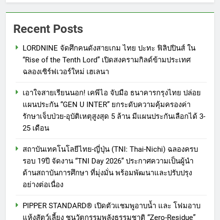
to the World Season 5 ผนึก 9
พันธมิตร ขับเคลื่อน ESG Tourism
PR
Recent Posts
สืบสานพระราชปณิธาน สร้าง
คุณค่าการท่องเที่ยวไทยอย่างยั่งยืน
6
LORDNINE จัดศึกคนดังสายเกม ไทย ปะทะ ฟิลิปปินส์ ใน
เหิงลี่ แมนูแฟคเจอริ่ง เทคโนโลยี
“Rise of the Tenth Lord” เปิดสงครามกิลด์ข้ามประเทศ
(ไทยแลนด์) เปิดโรงงานแห่งใหม่
ฉลองเซิร์ฟเวอร์ใหม่ เฮเลนา
ในชลบุรี เดินหน้าขยายฐานการ
PR
ผลิตสู่เอเชียตะวันออกเฉียงใต้
เอาใจสายเรียนนอก! เคพีไอ จับมือ ธนาคารกรุงไทย ปล่อย
แผนประกัน “GEN U INTER” ยกระดับความคุ้มครองค่า
เสริมแกร่งยุทธศาสตร์ระดับโลก
7
รักษาเจ็บป่วย-อุบัติเหตุสูงสุด 5 ล้าน มีแผนประกันเลือกได้ 3-
TECNO ประกาศทรานส์ฟอร์มจาก
25 เดือน
เกมมิ่งโฟน สู่ไลฟ์สไตล์แฟชั่นไอ
เท็ม เสิร์ฟใหญ่ปักหมุดแลนมาร์ค
PR
สถาบันเทคโนโลยีไทย-ญี่ปุ่น (TNI: Thai-Nichi) ฉลองครบ
ใหม่กลางสถานี MRT วาง POVA 8
รอบ 19ปี จัดงาน “TNI Day 2026” ประกาศความเป็นผู้นำ
Series จุดเริ่มต้นครั้งสำคัญ
8
ด้านสถาบันการศึกษา ที่มุ่งมั่น พร้อมพัฒนาและปรับปรุง
434 วันแห่งการรอคอย มูลนิธิ
อย่างต่อเนื่อง
“เพจอีจัน” ส่งมอบ โรงเรียนเด็ก
PIPPER STANDARD® เปิดตัวแชมพูอาบน้ำ และ โฟมอาบ
พิเศษทองผาภูมิ ให้กระทรวง
PR
แห้งสัตว์เลี้ยง ชูนวัตกรรมพลังธรรมชาติ “Zero-Residue”