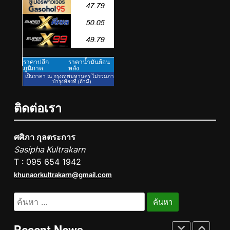
ปรับปรุงอย่างต่อเนื่อง
PIPPER STANDARD® เปิดตัว
แชมพูอาบน้ำ และ โฟมอาบแห้ง
สัตว์เลี้ยง ชูนวัตกรรมพลัง
PR
ธรรมชาติ “Zero-Residue” เลียขน
ได้ ปลอดภัย ไร้สารตกค้าง
5
ททท. ประกาศความสำเร็จ Village
to the World Season 5 ผนึก 9
พันธมิตร ขับเคลื่อน ESG Tourism
PR
ติดต่อเรา
สืบสานพระราชปณิธาน สร้าง
คุณค่าการท่องเที่ยวไทยอย่างยั่งยืน
6
ศศิภา กุลตระการ
เหิงลี่ แมนูแฟคเจอริ่ง เทคโนโลยี
Sasipha Kultrakarn
(ไทยแลนด์) เปิดโรงงานแห่งใหม่
T : 095 654 1942
ในชลบุรี เดินหน้าขยายฐานการ
PR
khunaorkultrakarn@gmail.com
ผลิตสู่เอเชียตะวันออกเฉียงใต้
เสริมแกร่งยุทธศาสตร์ระดับโลก
7
ค้นหา
TECNO ประกาศทรานส์ฟอร์มจาก
สำหรับ:
เกมมิ่งโฟน สู่ไลฟ์สไตล์แฟชั่นไอ