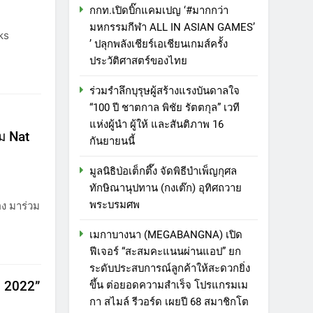
กกท.เปิดบิ๊กแคมเปญ ‘#มากกว่า
มหกรรมกีฬา ALL IN ASIAN GAMES’
ks
’ ปลุกพลังเชียร์เอเชียนเกมส์ครั้ง
ประวัติศาสตร์ของไทย
ร่วมรำลึกบุรุษผู้สร้างแรงบันดาลใจ
“100 ปี ชาตกาล พิชัย รัตตกุล” เวที
แห่งผู้นำ ผู้ให้ และสันติภาพ 16
ม Nat
กันยายนนี้
มูลนิธิป่อเต็กตึ๊ง จัดพิธีบำเพ็ญกุศล
ทักษิณานุปทาน (กงเต๊ก) อุทิศถวาย
พระบรมศพ
อง มาร่วม
เมกาบางนา (MEGABANGNA) เปิด
ฟีเจอร์ “สะสมคะแนนผ่านแอป” ยก
ระดับประสบการณ์ลูกค้าให้สะดวกยิ่ง
ง 2022”
ขึ้น ต่อยอดความสำเร็จ โปรแกรมเม
กา สไมล์ รีวอร์ด เผยปี 68 สมาชิกโต