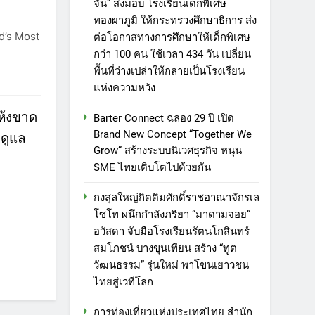
จัน” ส่งมอบ โรงเรียนเด็กพิเศษ
ทองผาภูมิ ให้กระทรวงศึกษาธิการ ส่ง
d’s Most
ต่อโอกาสทางการศึกษาให้เด็กพิเศษ
กว่า 100 คน ใช้เวลา 434 วัน เปลี่ยน
พื้นที่ว่างเปล่าให้กลายเป็นโรงเรียน
แห่งความหวัง
ห้งขาด
Barter Connect ฉลอง 29 ปี เปิด
Brand New Concept “Together We
คดูแล
Grow” สร้างระบบนิเวศธุรกิจ หนุน
SME ไทยเติบโตไปด้วยกัน
กงสุลใหญ่กิตติมศักดิ์ราชอาณาจักรเล
โซโท ผนึกกำลังภริยา “มาดามจอย”
5
อวัสดา จับมือโรงเรียนรัตนโกสินทร์
การท่องเที่ยวแห่งประเทศไทย
สมโภชน์ บางขุนเทียน สร้าง “ทูต
สำนักงานมุมไบ เดินหน้ากลยุทธ์
วัฒนธรรม” รุ่นใหม่ พาโขนเยาวชน
Partnership 360° ผนึก Team
PR
ไทยสู่เวทีโลก
Thailand ขยายฐานตลาดอินเดีย
6
ใต้–ศรีลังกา ผลักดันไทยสู่ Top
การท่องเที่ยวแห่งประเทศไทย สำนัก