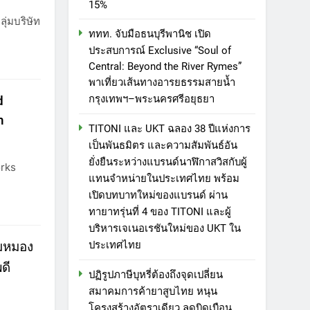
15%
ุ่มบริษัท
ททท. จับมือธนบุรีพานิช เปิด
ประสบการณ์ Exclusive “Soul of
Central: Beyond the River Rymes”
พาเที่ยวเส้นทางอารยธรรมสายน้ำ
d
กรุงเทพฯ–พระนครศรีอยุธยา
n
TITONI และ UKT ฉลอง 38 ปีแห่งการ
เป็นพันธมิตร และความสัมพันธ์อัน
ยั่งยืนระหว่างแบรนด์นาฬิกาสวิสกับผู้
orks
แทนจำหน่ายในประเทศไทย พร้อม
เปิดบทบาทใหม่ของแบรนด์ ผ่าน
ทายาทรุ่นที่ 4 ของ TITONI และผู้
บริหารเจเนอเรชันใหม่ของ UKT ใน
ามหมอง
ประเทศไทย
ดี
ปฏิรูปภาษีบุหรี่ต้องถึงจุดเปลี่ยน
สมาคมการค้ายาสูบไทย หนุน
โครงสร้างอัตราเดียว ลดบิดเบือน