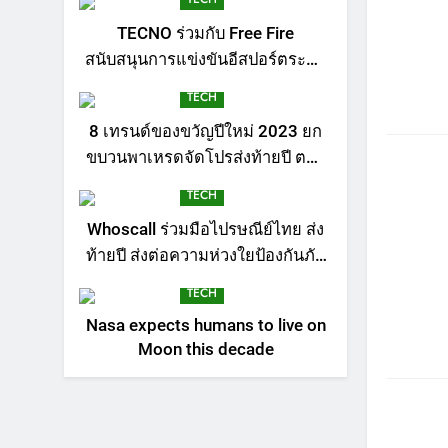
TECNO ร่วมกับ Free Fire
สนับสนุนการแข่งขันอีสปอร์ตระดับ
เยาวชน “Thailand Champions
TECH
Cup Free Fire Esports School
PR
8 เทรนด์ของขวัญปีใหม่ 2023 ยก
Challenger by Pathum Thani of
ขบวนพาเหรดจัดโปรส่งท้ายปี ตอบ
Glory” สร้างฝันเยาวชนไทยสู่เวที
โจทย์ทุกไลฟ์สไตล์
ระดับโลก พร้อมมอบรางวัลสุด
TECH
พิเศษให้กับผู้ชนะ
Whoscall ร่วมมือไปรษณีย์ไทย ส่ง
ท้ายปี ส่งต่อความห่วงใยป้องกันภัย
มิจฉาชีพ
TECH
Nasa expects humans to live on
Moon this decade
BUSINE