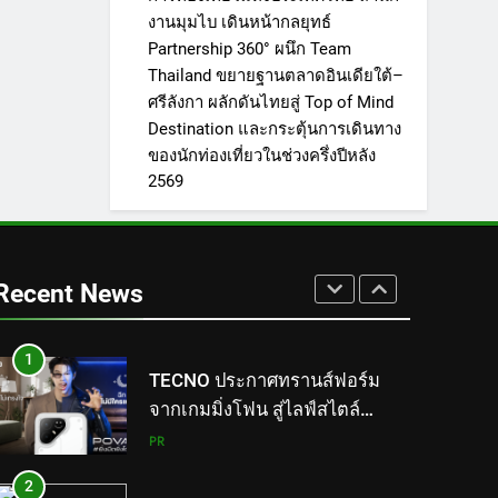
สุภาพร เอ็ลเดรจ เข้ารับ
of Mind Destination และกระตุ้น
งานมุมไบ เดินหน้ากลยุทธ์
พระราชทานเข็มเชิดชูเกียรติสตรี
การเดินทางของนักท่องเที่ยวใน
Partnership 360° ผนึก Team
ไทยดีเด่น ประจำปี 2569 จาก
PR
ช่วงครึ่งปีหลัง 2569
Thailand ขยายฐานตลาดอินเดียใต้–
สมเด็จพระนางเจ้าฯ พระบรม
ศรีลังกา ผลักดันไทยสู่ Top of Mind
7
ราชินี
“ออม กรณ์นภัส” เตรียมควง “คุณ
Destination และกระตุ้นการเดินทาง
แม่ก้อย” โชว์อบอุ่นรับวันแม่ แฟน
ของนักท่องเที่ยวในช่วงครึ่งปีหลัง
2569
คลับเตรียมกรี๊ด… งานนี้มีสิทธิ์ได้
PR
ใกล้ชิดแบบเอ็กซ์คลูซีฟ กับ
8
กิจกรรม “CENTRAL MOM
ดีป้า ชวนประกวดคลิปสั้น แชร์ไอ
MOMENTS WITH ORM
เดียการใช้ดิจิทัลอย่างสร้างสรรค์
Recent News
KORNNAPHAT & MOM”!
และปลอดภัย ไปกับกิจกรรม ลอง-
PR
D Digital Skills for Better Living
1
TECNO ประกาศทรานส์ฟอร์ม
จากเกมมิ่งโฟน สู่ไลฟ์สไตล์
แฟชั่นไอเท็ม เสิร์ฟใหญ่ปักหมุด
PR
แลนมาร์คใหม่กลางสถานี MRT
2
วาง POVA 8 Series จุดเริ่มต้น