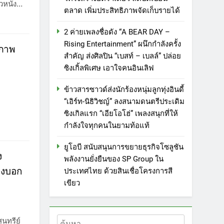
ิวหนัง…
ตลาด เพิ่มประสิทธิภาพจัดเก็บรายได้
2 ค่ายเพลงชื่อดัง “A BEAR DAY –
Rising Entertainment” ผนึกกำลังครั้ง
ยภาพ
สำคัญ ส่งศิลปิน “เบสท์ – เบลล์” ปล่อย
ซิงเกิ้ลพิเศษ เอาใจคนอินเลิฟ
ข้าวสารซาวด์ส่งนักร้องหนุ่มลูกทุ่งอินดี้
“เอิร์ท-นิธิวิชญ์” ลงสนามดนตรีประเดิม
ซิงเกิลแรก “เอียโอโฮ่” เพลงสนุกที่ให้
กำลังใจทุกคนในยามท้อแท้
ยูโอบี สนับสนุนการขยายธุรกิจโซลูชัน
ง
พลังงานยั่งยืนของ SP Group ใน
้องบอก
ประเทศไทย ด้วยสินเชื่อโครงการสี
เขียว
ค้นหา
ุนทรีย์