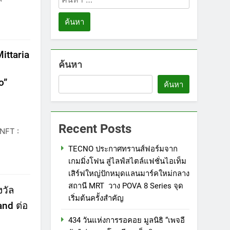
สำหรับ:
ittaria
ค้นหา
h
o”
ค้นหา
Recent Posts
 NFT :
TECNO ประกาศทรานส์ฟอร์มจาก
เกมมิ่งโฟน สู่ไลฟ์สไตล์แฟชั่นไอเท็ม
เสิร์ฟใหญ่ปักหมุดแลนมาร์คใหม่กลาง
สถานี MRT วาง POVA 8 Series จุด
งวัล
เริ่มต้นครั้งสำคัญ
nd ต่อ
434 วันแห่งการรอคอย มูลนิธิ “เพจอี