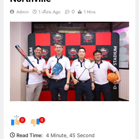
0
Admin
1 เดือน Ago
1 Mins
0
0
Read Time:
4 Minute, 45 Second