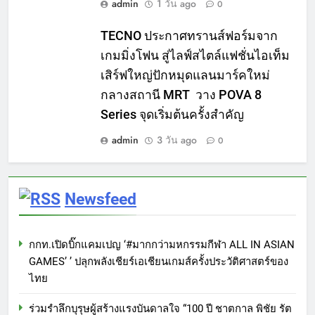
admin
1 วัน ago
0
TECNO ประกาศทรานส์ฟอร์มจาก
เกมมิ่งโฟน สู่ไลฟ์สไตล์แฟชั่นไอเท็ม
เสิร์ฟใหญ่ปักหมุดแลนมาร์คใหม่
กลางสถานี MRT วาง POVA 8
Series จุดเริ่มต้นครั้งสำคัญ
admin
3 วัน ago
0
Newsfeed
กกท.เปิดบิ๊กแคมเปญ ‘#มากกว่ามหกรรมกีฬา ALL IN ASIAN
GAMES’ ’ ปลุกพลังเชียร์เอเชียนเกมส์ครั้งประวัติศาสตร์ของ
ไทย
ร่วมรำลึกบุรุษผู้สร้างแรงบันดาลใจ “100 ปี ชาตกาล พิชัย รัต