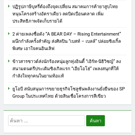
ปฏิรูปภาษีบุหรี่ต้องถึงจุดเปลี่ยน สมาคมการค้ายาสูบไทย
หนุนโครงสร้างอัตราเดียว ลดบิดเบือนตลาด เพิ่ม
ประสิทธิภาพจัดเก็บรายได้
2 ค่ายเพลงชื่อดัง “A BEAR DAY – Rising Entertainment”
ผนึกกำลังครั้งสำคัญ ส่งศิลปิน “เบสท์ – เบลล์” ปล่อยซิงเกิ้ล
พิเศษ เอาใจคนอินเลิฟ
ข้าวสารซาวด์ส่งนักร้องหนุ่มลูกทุ่งอินดี้ “เอิร์ท-นิธิวิชญ์” ลง
สนามดนตรีประเดิมซิงเกิลแรก “เอียโอโฮ่” เพลงสนุกที่ให้
กำลังใจทุกคนในยามท้อแท้
ยูโอบี สนับสนุนการขยายธุรกิจโซลูชันพลังงานยั่งยืนของ SP
Group ในประเทศไทย ด้วยสินเชื่อโครงการสีเขียว
ค้นหา
สำหรับ: