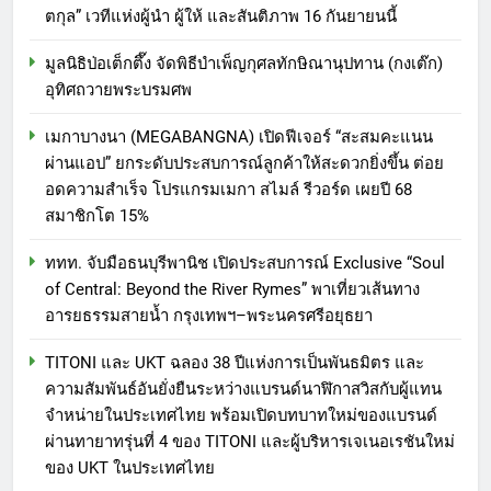
ตกุล” เวทีแห่งผู้นำ ผู้ให้ และสันติภาพ 16 กันยายนนี้
มูลนิธิป่อเต็กตึ๊ง จัดพิธีบำเพ็ญกุศลทักษิณานุปทาน (กงเต๊ก)
อุทิศถวายพระบรมศพ
เมกาบางนา (MEGABANGNA) เปิดฟีเจอร์ “สะสมคะแนน
ผ่านแอป” ยกระดับประสบการณ์ลูกค้าให้สะดวกยิ่งขึ้น ต่อย
อดความสำเร็จ โปรแกรมเมกา สไมล์ รีวอร์ด เผยปี 68
สมาชิกโต 15%
ททท. จับมือธนบุรีพานิช เปิดประสบการณ์ Exclusive “Soul
of Central: Beyond the River Rymes” พาเที่ยวเส้นทาง
อารยธรรมสายน้ำ กรุงเทพฯ–พระนครศรีอยุธยา
TITONI และ UKT ฉลอง 38 ปีแห่งการเป็นพันธมิตร และ
ความสัมพันธ์อันยั่งยืนระหว่างแบรนด์นาฬิกาสวิสกับผู้แทน
จำหน่ายในประเทศไทย พร้อมเปิดบทบาทใหม่ของแบรนด์
ผ่านทายาทรุ่นที่ 4 ของ TITONI และผู้บริหารเจเนอเรชันใหม่
ของ UKT ในประเทศไทย