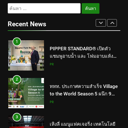
สร้าง “ทูตวัฒนธรรม” รุ่นใหม่ พา
8
ค้นหา
โขนเยาวชนไทยสู่เวทีโลก
การท่องเที่ยวแห่งประเทศไทย
สำหรับ:
สำนักงานมุมไบ เดินหน้ากลยุทธ์
Recent News
Partnership 360° ผนึก Team
PR
Thailand ขยายฐานตลาดอินเดีย
ใต้–ศรีลังกา ผลักดันไทยสู่ Top of
1
Mind Destination และกระตุ้นการ
PIPPER STANDARD® เปิดตัว
เดินทางของนักท่องเที่ยวในช่วง
แชมพูอาบน้ำ และ โฟมอาบแห้ง
ครึ่งปีหลัง 2569
สัตว์เลี้ยง ชูนวัตกรรมพลัง
PR
ธรรมชาติ “Zero-Residue” เลียขน
ได้ ปลอดภัย ไร้สารตกค้าง
2
ททท. ประกาศความสำเร็จ Village
to the World Season 5 ผนึก 9
พันธมิตร ขับเคลื่อน ESG Tourism
PR
สืบสานพระราชปณิธาน สร้าง
คุณค่าการท่องเที่ยวไทยอย่างยั่งยืน
3
เหิงลี่ แมนูแฟคเจอริ่ง เทคโนโลยี