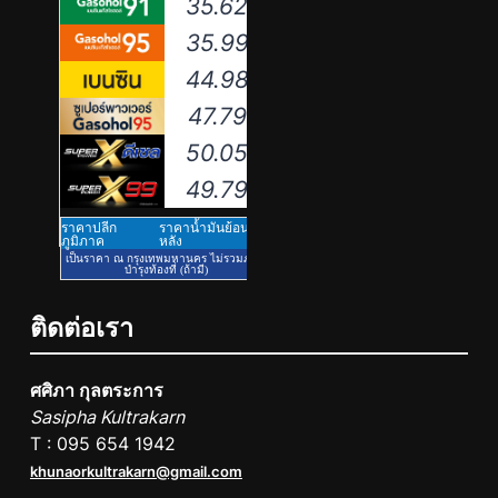
5
434 วันแห่งการรอคอย มูลนิธิ
“เพจอีจัน” ส่งมอบ โรงเรียนเด็ก
พิเศษทองผาภูมิ ให้กระทรวง
PR
ศึกษาธิการ ส่งต่อโอกาสทางการ
ศึกษาให้เด็กพิเศษกว่า 100 คน ใช้
6
เวลา 434 วัน เปลี่ยนพื้นที่ว่างเปล่า
Barter Connect ฉลอง 29 ปี เปิด
ให้กลายเป็นโรงเรียนแห่งความหวัง
Brand New Concept “Together
We Grow” สร้างระบบนิเวศธุรกิจ
PR
ติดต่อเรา
หนุน SME ไทยเติบโตไปด้วยกัน
7
ศศิภา กุลตระการ
กงสุลใหญ่กิตติมศักดิ์ราชอาณา
Sasipha Kultrakarn
จักรเลโซโท ผนึกกำลังภริยา “มา
T : 095 654 1942
ดามจอย” อวัสดา จับมือโรงเรียน
PR
khunaorkultrakarn@gmail.com
รัตนโกสินทร์สมโภชน์ บางขุนเทียน