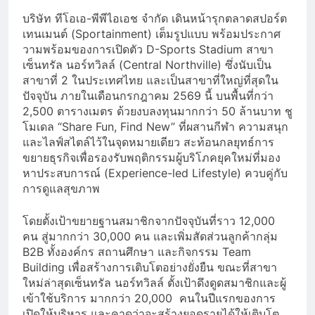
บริษัท ทีโอเอ-พีพีไอเอช จำกัด เดินหน้ารุกตลาดสปอร์ต
เทนเมนต์ (Sportainment) เต็มรูปแบบ พร้อมประกาศ
วามพร้อมของการเปิดตัว D-Sports Stadium สาขา
เซ็นทรัล นอร์ทวิลล์ (Central Northville) ซึ่งนับเป็น
สาขาที่ 2 ในประเทศไทย และเป็นสาขาที่ใหญ่ที่สุดใน
ปัจจุบัน ภายในเดือนกรกฎาคม 2569 นี้ บนพื้นที่กว่า
2,500 ตารางเมตร ด้วยงบลงทุนมากกว่า 50 ล้านบาท ชู
โมเดล “Share Fun, Find New” ที่ผสานกีฬา ความสนุก
และไลฟ์สไตล์ไว้ในจุดหมายเดียว สะท้อนกลยุทธ์การ
ขยายธุรกิจเพื่อรองรับพฤติกรรมผู้บริโภคยุคใหม่ที่มอง
หาประสบการณ์ (Experience-led Lifestyle) ควบคู่กับ
การดูแลสุขภาพ
โดยตั้งเป้าขยายฐานสมาชิกจากปัจจุบันที่ราว 12,000
คน สู่มากกว่า 30,000 คน และเพิ่มสัดส่วนลูกค้ากลุ่ม
B2B ทั้งองค์กร สถานศึกษา และกิจกรรม Team
Building เพื่อสร้างการเติบโตอย่างยั่งยืน ขณะที่สาขา
ใหม่ล่าสุดเซ็นทรัล นอร์ทวิลล์ ตั้งเป้าดึงดูดสมาชิกและผู้
เข้าใช้บริการ มากกว่า 20,000 คนในปีแรกของการ
เปิดให้บริหาร และคาดว่าจะสร้างยอดรายได้ให้เติบโต