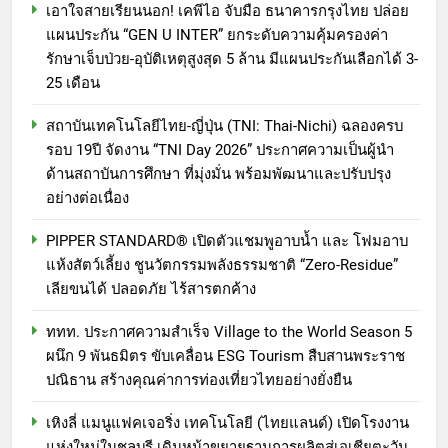
Series จุดเริ่มต้นครั้งสำคัญ
เอาใจสายเรียนนอก! เคพีไอ จับมือ ธนาคารกรุงไทย ปล่อย
7
แผนประกัน “GEN U INTER” ยกระดับความคุ้มครองค่า
434 วันแห่งการรอคอย มูลนิธิ
รักษาเจ็บป่วย-อุบัติเหตุสูงสุด 5 ล้าน มีแผนประกันเลือกได้ 3-
“เพจอีจัน” ส่งมอบ โรงเรียนเด็ก
25 เดือน
พิเศษทองผาภูมิ ให้กระทรวง
PR
ศึกษาธิการ ส่งต่อโอกาสทางการ
สถาบันเทคโนโลยีไทย-ญี่ปุ่น (TNI: Thai-Nichi) ฉลองครบ
ศึกษาให้เด็กพิเศษกว่า 100 คน ใช้
8
รอบ 19ปี จัดงาน “TNI Day 2026” ประกาศความเป็นผู้นำ
เวลา 434 วัน เปลี่ยนพื้นที่ว่างเปล่า
Barter Connect ฉลอง 29 ปี เปิด
ด้านสถาบันการศึกษา ที่มุ่งมั่น พร้อมพัฒนาและปรับปรุง
ให้กลายเป็นโรงเรียนแห่งความหวัง
Brand New Concept “Together
อย่างต่อเนื่อง
We Grow” สร้างระบบนิเวศธุรกิจ
PR
PIPPER STANDARD® เปิดตัวแชมพูอาบน้ำ และ โฟมอาบ
หนุน SME ไทยเติบโตไปด้วยกัน
แห้งสัตว์เลี้ยง ชูนวัตกรรมพลังธรรมชาติ “Zero-Residue”
1
เลียขนได้ ปลอดภัย ไร้สารตกค้าง
เอาใจสายเรียนนอก! เคพีไอ จับมือ
ธนาคารกรุงไทย ปล่อยแผนประกัน
ททท. ประกาศความสำเร็จ Village to the World Season 5
“GEN U INTER” ยกระดับความ
ผนึก 9 พันธมิตร ขับเคลื่อน ESG Tourism สืบสานพระราช
PR
ปณิธาน สร้างคุณค่าการท่องเที่ยวไทยอย่างยั่งยืน
คุ้มครองค่ารักษาเจ็บป่วย-อุบัติเหตุ
สูงสุด 5 ล้าน มีแผนประกันเลือกได้
2
เหิงลี่ แมนูแฟคเจอริ่ง เทคโนโลยี (ไทยแลนด์) เปิดโรงงาน
3-25 เดือน
สถาบันเทคโนโลยีไทย-ญี่ปุ่น (TNI:
แห่งใหม่ในชลบุรี เดินหน้าขยายฐานการผลิตสู่เอเชียตะวัน