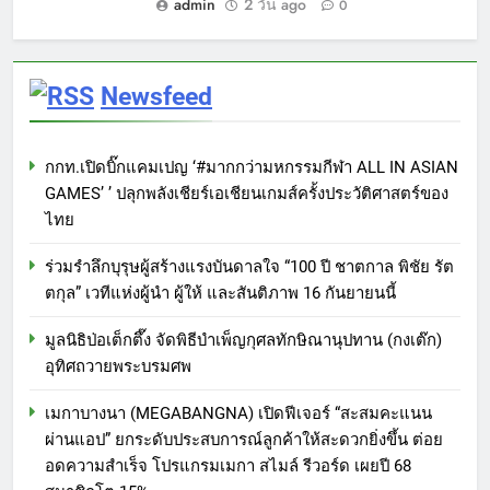
admin
2 วัน ago
0
Newsfeed
กกท.เปิดบิ๊กแคมเปญ ‘#มากกว่ามหกรรมกีฬา ALL IN ASIAN
GAMES’ ’ ปลุกพลังเชียร์เอเชียนเกมส์ครั้งประวัติศาสตร์ของ
ไทย
ร่วมรำลึกบุรุษผู้สร้างแรงบันดาลใจ “100 ปี ชาตกาล พิชัย รัต
ตกุล” เวทีแห่งผู้นำ ผู้ให้ และสันติภาพ 16 กันยายนนี้
มูลนิธิป่อเต็กตึ๊ง จัดพิธีบำเพ็ญกุศลทักษิณานุปทาน (กงเต๊ก)
อุทิศถวายพระบรมศพ
เมกาบางนา (MEGABANGNA) เปิดฟีเจอร์ “สะสมคะแนน
ผ่านแอป” ยกระดับประสบการณ์ลูกค้าให้สะดวกยิ่งขึ้น ต่อย
อดความสำเร็จ โปรแกรมเมกา สไมล์ รีวอร์ด เผยปี 68