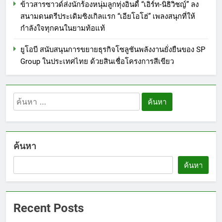
ข้าวสารซาวด์ส่งนักร้องหนุ่มลูกทุ่งอินดี้ “เอิร์ท-นิธิวิชญ์” ลง
สนามดนตรีประเดิมซิงเกิลแรก “เอียโอโฮ่” เพลงสนุกที่ให้
กำลังใจทุกคนในยามท้อแท้
ยูโอบี สนับสนุนการขยายธุรกิจโซลูชันพลังงานยั่งยืนของ SP
Group ในประเทศไทย ด้วยสินเชื่อโครงการสีเขียว
ค้นหา
5
เหิงลี่ แมนูแฟคเจอริ่ง เทคโนโลยี
สำหรับ:
(ไทยแลนด์) เปิดโรงงานแห่งใหม่
ในชลบุรี เดินหน้าขยายฐานการ
PR
ค้นหา
ผลิตสู่เอเชียตะวันออกเฉียงใต้
เสริมแกร่งยุทธศาสตร์ระดับโลก
6
ค้นหา
TECNO ประกาศทรานส์ฟอร์มจาก
เกมมิ่งโฟน สู่ไลฟ์สไตล์แฟชั่นไอ
เท็ม เสิร์ฟใหญ่ปักหมุดแลนมาร์ค
PR
Recent Posts
ใหม่กลางสถานี MRT วาง POVA 8