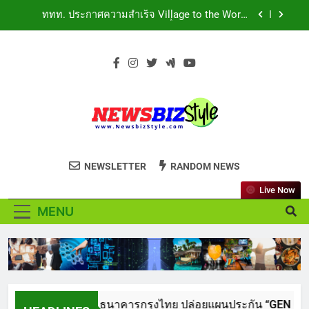
Skip
สืบสานพระราชปณิธาน สร้างคุณค่าการท่องเที่ยวไทย
เอาใจสายเรียนนอก! เคพีไอ จับมือ ธนาคารกรุงไทย
อย่างยั่งยืน
to
ปล่อยแผนประกัน “GEN U INTER” ยกระดับความ
คุ้มครองค่ารักษาเจ็บป่วย-อุบัติเหตุสูงสุด 5 ล้าน มีแผน
content
สถาบันเทคโนโลยีไทย-ญี่ปุ่น (TNI: Thai-Nichi) ฉลอง
ประกันเลือกได้ 3-25 เดือน
ครบรอบ 19ปี จัดงาน “TNI Day 2026” ประกาศความ
เป็นผู้นำด้านสถาบันการศึกษา ที่มุ่งมั่น พร้อมพัฒนา
PIPPER STANDARD® เปิดตัวแชมพูอาบน้ำ และ โฟม
และปรับปรุงอย่างต่อเนื่อง
อาบแห้งสัตว์เลี้ยง ชูนวัตกรรมพลังธรรมชาติ “Zero-
Residue” เลียขนได้ ปลอดภัย ไร้สารตกค้าง
ททท. ประกาศความสำเร็จ Village to the World
Season 5 ผนึก 9 พันธมิตร ขับเคลื่อน ESG Tourism
สืบสานพระราชปณิธาน สร้างคุณค่าการท่องเที่ยวไทย
อย่างยั่งยืน
NEWSBIZSTYLE
See the difference thing in Lifestyle to
NEWSLETTER
RANDOM NEWS
Business
Live Now
MENU
! เคพีไอ จับมือ ธนาคารกรุงไทย ปล่อยแผนประกัน “GEN U INTER” ย