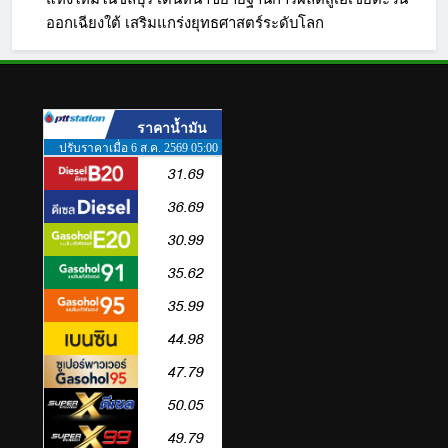
Thai-Nichi) ฉลองครบรอบ 19ปี จัด
ออกเฉียงใต้ เสริมแกร่งยุทธศาสตร์ระดับโลก
งาน “TNI Day 2026” ประกาศ
PR
ความเป็นผู้นำด้านสถาบันการ
ศึกษา ที่มุ่งมั่น พร้อมพัฒนาและ
3
ปรับปรุงอย่างต่อเนื่อง
PIPPER STANDARD® เปิดตัว
แชมพูอาบน้ำ และ โฟมอาบแห้ง
สัตว์เลี้ยง ชูนวัตกรรมพลัง
PR
ธรรมชาติ “Zero-Residue” เลียขน
ได้ ปลอดภัย ไร้สารตกค้าง
4
ททท. ประกาศความสำเร็จ Village
to the World Season 5 ผนึก 9
พันธมิตร ขับเคลื่อน ESG Tourism
PR
สืบสานพระราชปณิธาน สร้าง
คุณค่าการท่องเที่ยวไทยอย่างยั่งยืน
5
เหิงลี่ แมนูแฟคเจอริ่ง เทคโนโลยี
(ไทยแลนด์) เปิดโรงงานแห่งใหม่
ในชลบุรี เดินหน้าขยายฐานการ
PR