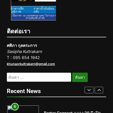
ผลิตสู่เอเชียตะวันออกเฉียงใต้
เสริมแกร่งยุทธศาสตร์ระดับโลก
6
TECNO ประกาศทรานส์ฟอร์มจาก
เกมมิ่งโฟน สู่ไลฟ์สไตล์แฟชั่นไอ
เท็ม เสิร์ฟใหญ่ปักหมุดแลนมาร์ค
ติดต่อเรา
PR
ใหม่กลางสถานี MRT วาง POVA 8
Series จุดเริ่มต้นครั้งสำคัญ
7
ศศิภา กุลตระการ
434 วันแห่งการรอคอย มูลนิธิ
Sasipha Kultrakarn
“เพจอีจัน” ส่งมอบ โรงเรียนเด็ก
T : 095 654 1942
พิเศษทองผาภูมิ ให้กระทรวง
PR
khunaorkultrakarn@gmail.com
ศึกษาธิการ ส่งต่อโอกาสทางการ
ค้นหา
ศึกษาให้เด็กพิเศษกว่า 100 คน ใช้
8
สำหรับ:
เวลา 434 วัน เปลี่ยนพื้นที่ว่างเปล่า
Barter Connect ฉลอง 29 ปี เปิด
ให้กลายเป็นโรงเรียนแห่งความหวัง
Brand New Concept “Together
Recent News
We Grow” สร้างระบบนิเวศธุรกิจ
PR
หนุน SME ไทยเติบโตไปด้วยกัน
1