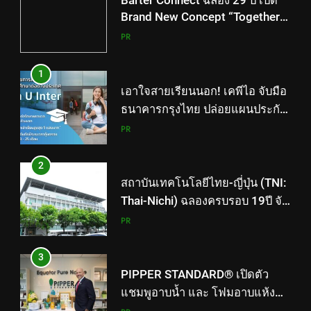
เอาใจสายเรียนนอก! เคพีไอ จับมือ
ธนาคารกรุงไทย ปล่อยแผนประกัน
“GEN U INTER” ยกระดับความ
PR
คุ้มครองค่ารักษาเจ็บป่วย-อุบัติเหตุ
สูงสุด 5 ล้าน มีแผนประกันเลือกได้
2
3-25 เดือน
สถาบันเทคโนโลยีไทย-ญี่ปุ่น (TNI:
Thai-Nichi) ฉลองครบรอบ 19ปี จัด
งาน “TNI Day 2026” ประกาศ
PR
ความเป็นผู้นำด้านสถาบันการ
ศึกษา ที่มุ่งมั่น พร้อมพัฒนาและ
3
ปรับปรุงอย่างต่อเนื่อง
PIPPER STANDARD® เปิดตัว
แชมพูอาบน้ำ และ โฟมอาบแห้ง
สัตว์เลี้ยง ชูนวัตกรรมพลัง
PR
ธรรมชาติ “Zero-Residue” เลียขน
ได้ ปลอดภัย ไร้สารตกค้าง
4
ททท. ประกาศความสำเร็จ Village
to the World Season 5 ผนึก 9