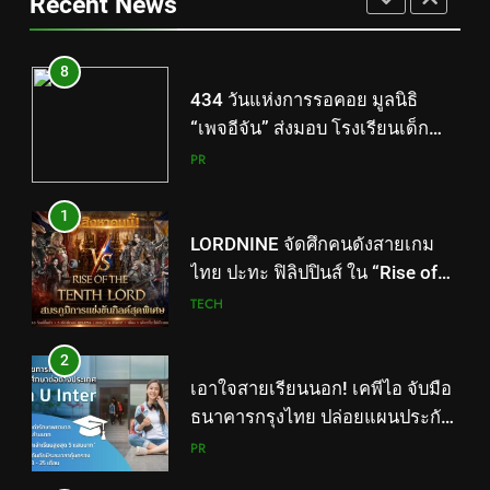
Recent News
พิเศษทองผาภูมิ ให้กระทรวง
PR
ศึกษาธิการ ส่งต่อโอกาสทางการ
ศึกษาให้เด็กพิเศษกว่า 100 คน ใช้
1
เวลา 434 วัน เปลี่ยนพื้นที่ว่างเปล่า
LORDNINE จัดศึกคนดังสายเกม
ให้กลายเป็นโรงเรียนแห่งความหวัง
ไทย ปะทะ ฟิลิปปินส์ ใน “Rise of
the Tenth Lord” เปิดสงครามกิลด์
TECH
ข้ามประเทศ ฉลองเซิร์ฟเวอร์ใหม่
เฮเลนา
2
เอาใจสายเรียนนอก! เคพีไอ จับมือ
ธนาคารกรุงไทย ปล่อยแผนประกัน
“GEN U INTER” ยกระดับความ
PR
คุ้มครองค่ารักษาเจ็บป่วย-อุบัติเหตุ
สูงสุด 5 ล้าน มีแผนประกันเลือกได้
3
3-25 เดือน
สถาบันเทคโนโลยีไทย-ญี่ปุ่น (TNI:
Thai-Nichi) ฉลองครบรอบ 19ปี จัด
งาน “TNI Day 2026” ประกาศ
PR
ความเป็นผู้นำด้านสถาบันการ