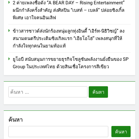
2 ค่ายเพลงชื่อดัง “A BEAR DAY – Rising Entertainment”
ผนึกกำลังครั้งสำคัญ ส่งศิลปิน “เบสท์ – เบลล์” ปล่อยซิงเกิ้ล
พิเศษ เอาใจคนอินเลิฟ
ข้าวสารซาวด์ส่งนักร้องหนุ่มลูกทุ่งอินดี้ “เอิร์ท-นิธิวิชญ์” ลง
สนามดนตรีประเดิมซิงเกิลแรก “เอียโอโฮ่” เพลงสนุกที่ให้
กำลังใจทุกคนในยามท้อแท้
ยูโอบี สนับสนุนการขยายธุรกิจโซลูชันพลังงานยั่งยืนของ SP
Group ในประเทศไทย ด้วยสินเชื่อโครงการสีเขียว
ค้นหา
สำหรับ:
ค้นหา
ค้นหา