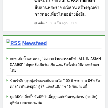
พันธมิตร ขับเคลื่อน ESG Tourism
สืบสานพระราชปณิธาน สร้างคุณค่า
การท่องเที่ยวไทยอย่างยั่งยืน
admin
3 วัน ago
0
Newsfeed
กกท.เปิดบิ๊กแคมเปญ ‘#มากกว่ามหกรรมกีฬา ALL IN ASIAN
GAMES’ ’ ปลุกพลังเชียร์เอเชียนเกมส์ครั้งประวัติศาสตร์ของ
ไทย
ร่วมรำลึกบุรุษผู้สร้างแรงบันดาลใจ “100 ปี ชาตกาล พิชัย รัต
ตกุล” เวทีแห่งผู้นำ ผู้ให้ และสันติภาพ 16 กันยายนนี้
มูลนิธิป่อเต็กตึ๊ง จัดพิธีบำเพ็ญกุศลทักษิณานุปทาน (กงเต๊ก)
อุทิศถวายพระบรมศพ