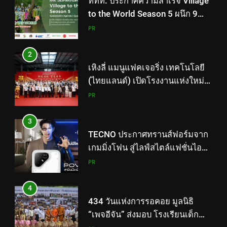
ททท. ประกาศความสำเร็จ Village
to the World Season 5 ผนึก 9
พันธมิตร ขับเคลื่อน ESG Tourism
PR
สืบสานพระราชปณิธาน สร้าง
คุณค่าการท่องเที่ยวไทยอย่างยั่งยืน
2
เหิงลี่ แมนูแฟคเจอริ่ง เทคโนโลยี
(ไทยแลนด์) เปิดโรงงานแห่งใหม่
ในชลบุรี เดินหน้าขยายฐานการ
PR
ผลิตสู่เอเชียตะวันออกเฉียงใต้
เสริมแกร่งยุทธศาสตร์ระดับโลก
3
TECNO ประกาศทรานส์ฟอร์มจาก
เกมมิ่งโฟน สู่ไลฟ์สไตล์แฟชั่นไอ
เท็ม เสิร์ฟใหญ่ปักหมุดแลนมาร์ค
PR
ใหม่กลางสถานี MRT วาง POVA 8
Series จุดเริ่มต้นครั้งสำคัญ
4
434 วันแห่งการรอคอย มูลนิธิ
“เพจอีจัน” ส่งมอบ โรงเรียนเด็ก