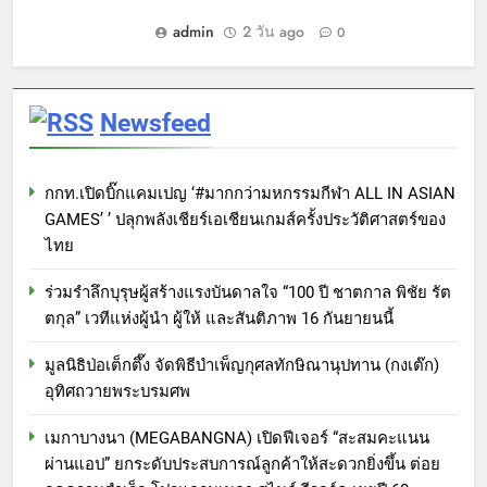
admin
2 วัน ago
0
Newsfeed
กกท.เปิดบิ๊กแคมเปญ ‘#มากกว่ามหกรรมกีฬา ALL IN ASIAN
GAMES’ ’ ปลุกพลังเชียร์เอเชียนเกมส์ครั้งประวัติศาสตร์ของ
ไทย
ร่วมรำลึกบุรุษผู้สร้างแรงบันดาลใจ “100 ปี ชาตกาล พิชัย รัต
ตกุล” เวทีแห่งผู้นำ ผู้ให้ และสันติภาพ 16 กันยายนนี้
มูลนิธิป่อเต็กตึ๊ง จัดพิธีบำเพ็ญกุศลทักษิณานุปทาน (กงเต๊ก)
อุทิศถวายพระบรมศพ
เมกาบางนา (MEGABANGNA) เปิดฟีเจอร์ “สะสมคะแนน
ผ่านแอป” ยกระดับประสบการณ์ลูกค้าให้สะดวกยิ่งขึ้น ต่อย