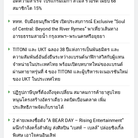
อดความสำเร็จ โปรแกรมเมกา สไมล์ รีวอร์ด เผยปี 68
สมาชิกโต 15%
ททท. จับมือธนบุรีพานิช เปิดประสบการณ์ Exclusive “Soul
of Central: Beyond the River Rymes” พาเที่ยวเส้นทาง
อารยธรรมสายน้ำ กรุงเทพฯ–พระนครศรีอยุธยา
TITONI และ UKT ฉลอง 38 ปีแห่งการเป็นพันธมิตร และ
ความสัมพันธ์อันยั่งยืนระหว่างแบรนด์นาฬิกาสวิสกับผู้แทน
จำหน่ายในประเทศไทย พร้อมเปิดบทบาทใหม่ของแบรนด์
ผ่านทายาทรุ่นที่ 4 ของ TITONI และผู้บริหารเจเนอเรชันใหม่
ของ UKT ในประเทศไทย
ปฏิรูปภาษีบุหรี่ต้องถึงจุดเปลี่ยน สมาคมการค้ายาสูบไทย
หนุนโครงสร้างอัตราเดียว ลดบิดเบือนตลาด เพิ่ม
ประสิทธิภาพจัดเก็บรายได้
2 ค่ายเพลงชื่อดัง “A BEAR DAY – Rising Entertainment”
ผนึกกำลังครั้งสำคัญ ส่งศิลปิน “เบสท์ – เบลล์” ปล่อยซิงเกิ้ล
พิเศษ เอาใจคนอินเลิฟ