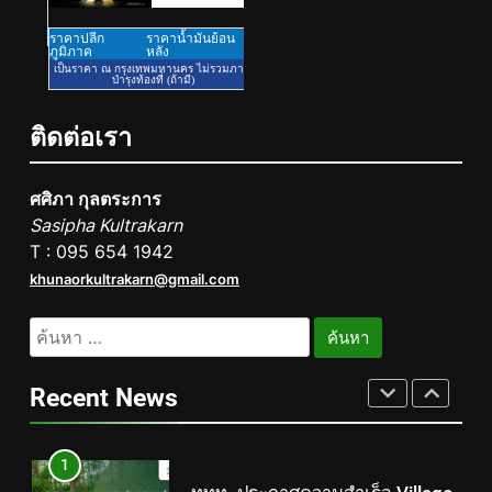
6
กงสุลใหญ่กิตติมศักดิ์ราชอาณา
จักรเลโซโท ผนึกกำลังภริยา “มา
ดามจอย” อวัสดา จับมือโรงเรียน
PR
ติดต่อเรา
รัตนโกสินทร์สมโภชน์ บางขุนเทียน
สร้าง “ทูตวัฒนธรรม” รุ่นใหม่ พา
7
ศศิภา กุลตระการ
โขนเยาวชนไทยสู่เวทีโลก
การท่องเที่ยวแห่งประเทศไทย
Sasipha Kultrakarn
สำนักงานมุมไบ เดินหน้ากลยุทธ์
T : 095 654 1942
Partnership 360° ผนึก Team
PR
khunaorkultrakarn@gmail.com
Thailand ขยายฐานตลาดอินเดีย
ใต้–ศรีลังกา ผลักดันไทยสู่ Top of
8
ค้นหา
Mind Destination และกระตุ้นการ
สุภาพร เอ็ลเดรจ เข้ารับ
สำหรับ:
เดินทางของนักท่องเที่ยวในช่วง
พระราชทานเข็มเชิดชูเกียรติสตรี
Recent News
ครึ่งปีหลัง 2569
ไทยดีเด่น ประจำปี 2569 จาก
PR
สมเด็จพระนางเจ้าฯ พระบรมราชินี
1