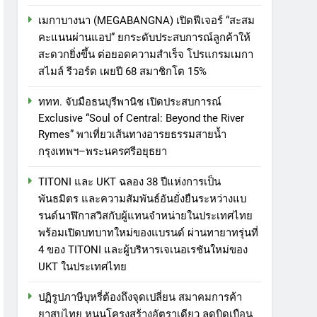
เมกาบางนา (MEGABANGNA) เปิดฟีเจอร์ “สะสม
คะแนนผ่านแอป” ยกระดับประสบการณ์ลูกค้าให้
สะดวกยิ่งขึ้น ต่อยอดความสำเร็จ โปรแกรมเมกา
สไมล์ รีวอร์ด เผยปี 68 สมาชิกโต 15%
ททท. จับมือธนบุรีพานิช เปิดประสบการณ์
Exclusive “Soul of Central: Beyond the River
Rymes” พาเที่ยวเส้นทางอารยธรรมสายน้ำ
กรุงเทพฯ–พระนครศรีอยุธยา
TITONI และ UKT ฉลอง 38 ปีแห่งการเป็น
พันธมิตร และความสัมพันธ์อันยั่งยืนระหว่างแบ
รนด์นาฬิกาสวิสกับผู้แทนจำหน่ายในประเทศไทย
พร้อมเปิดบทบาทใหม่ของแบรนด์ ผ่านทายาทรุ่นที่
4 ของ TITONI และผู้บริหารเจเนอเรชันใหม่ของ
UKT ในประเทศไทย
ปฏิรูปภาษีบุหรี่ต้องถึงจุดเปลี่ยน สมาคมการค้า
ยาสูบไทย หนุนโครงสร้างอัตราเดียว ลดบิดเบือน