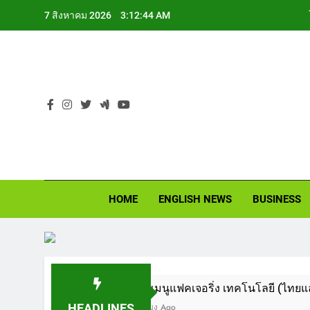
Skip
7 สิงหาคม 2026
3:12:45 AM
to
content
เ
NEWS
See the difference 
HOME
ENGLISH NEWS
BUSINESS
เหิงลี่ แมนูแฟคเจอริ่ง เทคโนโลยี (ไทยแลนด์) เปิดโรงงาน
HEADLINES
22 ชั่วโมง Ago