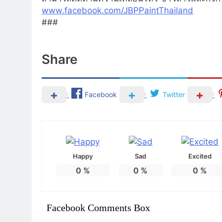
www.facebook.com/JBPPaintThailand
###
Share
Facebook
Twitter
Happy
Sad
Excited
0
%
0
%
0
%
Facebook Comments Box