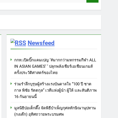
Newsfeed
กกท.เปิดบิ๊กแคมเปญ ‘#มากกว่ามหกรรมกีฬา ALL
IN ASIAN GAMES’ ’ ปลุกพลังเชียร์เอเชียนเกมส์
ครั้งประวัติศาสตร์ของไทย
ร่วมรำลึกบุรุษผู้สร้างแรงบันดาลใจ “100 ปี ชาต
กาล พิชัย รัตตกุล” เวทีแห่งผู้นำ ผู้ให้ และสันติภาพ
16 กันยายนนี้
มูลนิธิป่อเต็กตึ๊ง จัดพิธีบำเพ็ญกุศลทักษิณานุปทาน
(กงเต๊ก) อุทิศถวายพระบรมศพ