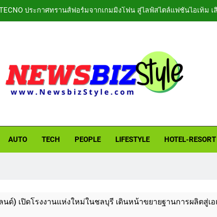
TECNO ประกาศทรานส์ฟอร์มจากเกมมิ่งโฟน สู่ไลฟ์สไตล์แฟชั่นไอเท็ม เ
MRT 
PIPPER STANDARD® เปิดตัวแชมพูอาบน้ำ และ โฟมอาบแห้งสัตว์เลี้ยง ช
ททท. ประกาศความสำเร็จ Village to the World Season 5 ผนึก 9 พันธ
ราชปณิธาน 
หิงลี่ แมนูแฟคเจอริ่ง เทคโนโลยี (ไทยแลนด์) เปิดโรงงานแห่งใหม่ในชลบุ
ออ
TECNO ประกาศทรานส์ฟอร์มจากเกมมิ่งโฟน สู่ไลฟ์สไตล์แฟชั่นไอเท็ม เ
MRT 
BIZSTYLE
thing in Lifestyle to Business
AUTO
TECH
PEOPLE
LIFESTYLE
HOTEL-​RESORT
แห่งใหม่ในชลบุรี เดินหน้าขยายฐานการผลิตสู่เอเชียตะวันออกเฉียง