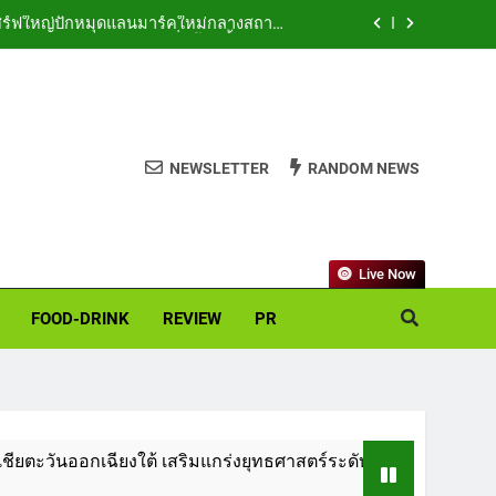
สิร์ฟใหญ่ปักหมุดแลนมาร์คใหม่กลางสถานี
วาง POVA 8 Series จุดเริ่มต้นครั้งสำคัญ
ูนวัตกรรมพลังธรรมชาติ “Zero-Residue”
เลียขนได้ ปลอดภัย ไร้สารตกค้าง
มิตร ขับเคลื่อน ESG Tourism สืบสานพระ
สร้างคุณค่าการท่องเที่ยวไทยอย่างยั่งยืน
NEWSLETTER
RANDOM NEWS
รี เดินหน้าขยายฐานการผลิตสู่เอเชียตะวัน
กเฉียงใต้ เสริมแกร่งยุทธศาสตร์ระดับโลก
สิร์ฟใหญ่ปักหมุดแลนมาร์คใหม่กลางสถานี
วาง POVA 8 Series จุดเริ่มต้นครั้งสำคัญ
Live Now
FOOD-DRINK
REVIEW
PR
ใต้ เสริมแกร่งยุทธศาสตร์ระดับโลก
TECNO ประกา
2 วัน Ago