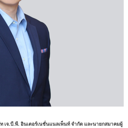
ท เจ.บี.พี. อินเตอร์เนชั่นแนลเพ็นท์ จำกัด และนายกสมาคมผู้