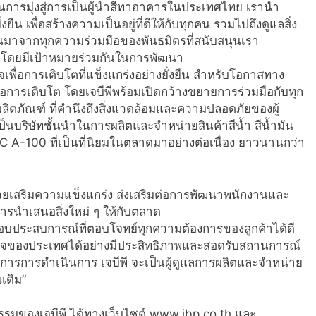
จในการมุ่งสู่การเป็นผู้นำสีทาอาคารในประเทศไทย เรานำ
น เพื่อสร้างความเป็นอยู่ที่ดีให้กับทุกคน รวมไปถึงดูแลสิ่ง
นมาจากทุกความร่วมมือของพันธมิตรที่สนับสนุนเรา
ไอซี โดยมีเป้าหมายร่วมกันในการพัฒนา
ื่อการเติบโตที่แข็งแกร่งอย่างยั่งยืน สำหรับโอกาสทาง
พื่อการเติบโต โดยเจบีพีพร้อมเปิดกว้างขยายการร่วมมือกับทุก
ค์ผลิตภัณฑ์ ที่คำนึงถึงสิ่งแวดล้อมและความปลอดภัยของผู้
ป็นบริษัทชั้นนำในการผลิตและจำหน่ายสินค้าสีน้ำ สีน้ำมัน
IC A-100 ที่เป็นที่นิยมในตลาดมาอย่างต่อเนื่อง ยาวนานกว่า
ช่วยเสริมความแข็งแกร่ง ส่งเสริมต่อการพัฒนาพนักงานและ
รนำเสนอสิ่งใหม่ ๆ ให้กับตลาด
มอบประสบการณ์ที่ตอบโจทย์ทุกความต้องการของลูกค้าได้ดี
ษฐกิจของประเทศได้อย่างมีประสิทธิภาพและสอดรับสถานการณ์
ารการดำเนินการ เจบีพี จะเป็นผู้ดูแลการผลิตและจำหน่าย
นเดิม”
มของเจบีพี ได้ทางเว็บไซต์ www.jbp.co.th และ