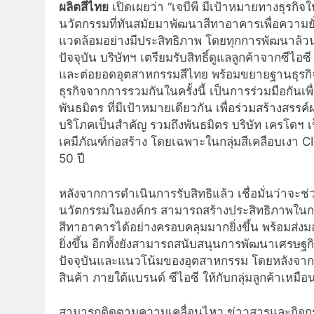
ผลิตสีไทย
เปิดเผยว่า “เจบีพี มีเป้าหมายทางธุรกิ
นวัตกรรมที่ทันสมัยมาพัฒนาสีทาอาคารเพื่อความยั่งยื
แวดล้อมอย่างมีประสิทธิภาพ โดยทุกการพัฒนาล้ว
ปัจจุบัน บริษัทฯ เตรียมรับสิทธิ์ดูแลลูกค้าจากซี
และต่อยอดอุตสาหกรรมสีไทย พร้อมขยายฐานธุรกิจเพ
ธุรกิจจากการรวมกันในครั้งนี้ เป็นการร่วมมือกันเ
พันธมิตร ที่มีเป้าหมายเดียวกัน เพื่อร่วมสร้างสรร
บริโภคเป็นสำคัญ รวมถึงพันธมิตร บริษัท เครโดฯ เ
เคมีภัณฑ์ก่อสร้าง โดยเฉพาะในกลุ่มสีเคลือบเงา C
50 ปี
หลังจากการดำเนินการรับสิทธิแล้ว เชื่อมั่นว่าจะ
นวัตกรรมในองค์กร สามารถสร้างประสิทธิภาพในกา
สีทาอาคารได้อย่างครอบคลุมมากยิ่งขึ้น พร้อมส่ง
ยิ่งขึ้น อีกทั้งยังสามารถสนับสนุนการพัฒนาเศร
ปัจจุบันและแนวโน้มของอุตสาหกรรม โดยหลังจากก
สินค้า ภายใต้แบรนด์ ซีไอซี ให้กับกลุ่มลูกค้าเหมือ
สามารถติดตามความเคลื่อนไหว ข่าวสารและกิจกรร